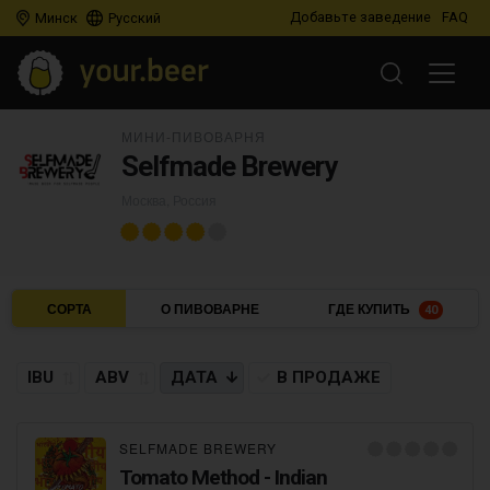
Добавьте заведение
FAQ
Минск
Русский
МИНИ-ПИВОВАРНЯ
Selfmade Brewery
Москва, Россия
СОРТА
О ПИВОВАРНЕ
ГДЕ КУПИТЬ
40
IBU
ABV
ДАТА
В ПРОДАЖЕ
SELFMADE BREWERY
Tomato Method - Indian