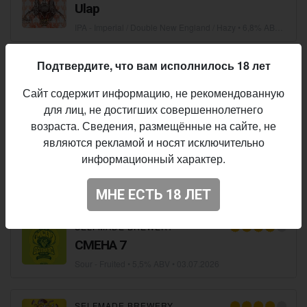
Ulap
IPA - Imperial / Double New England / Hazy
• 6,8% ABV • 60 IBU •
Подтвердите, что вам исполнилось 18 лет
SELFMADE BREWERY
Milk Stout Selfmade Brewery
Сайт содержит информацию, не рекомендованную
Stout - Milk / Sweet
• 5,6% ABV •
20.07.2026
для лиц, не достигших совершеннолетнего
возраста. Сведения, размещённые на сайте, не
являются рекламой и носят исключительно
SELFMADE BREWERY
информационный характер.
Citrus Hex
Sour - Fruited
• 6,3% ABV •
06.07.2026
МНЕ ЕСТЬ 18 ЛЕТ
SELFMADE BREWERY
СМЕНА 7
Sour - Fruited
• 5,5% ABV •
03.07.2026
SELFMADE BREWERY