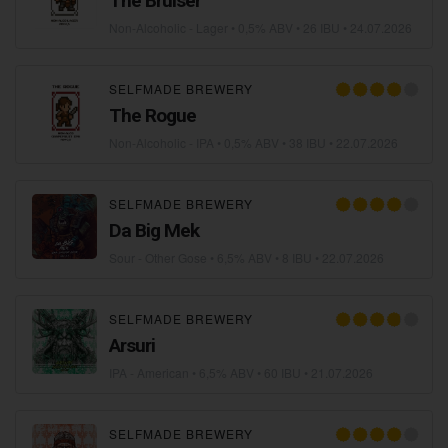
The Bruiser
Non-Alcoholic - Lager
• 0,5% ABV • 26 IBU •
24.07.2026
SELFMADE BREWERY
The Rogue
Non-Alcoholic - IPA
• 0,5% ABV • 38 IBU •
22.07.2026
SELFMADE BREWERY
Da Big Mek
Sour - Other Gose
• 6,5% ABV • 8 IBU •
22.07.2026
SELFMADE BREWERY
Arsuri
IPA - American
• 6,5% ABV • 60 IBU •
21.07.2026
SELFMADE BREWERY