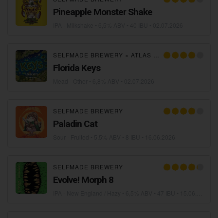
Pineapple Monster Shake
IPA - Milkshake
• 6,5% ABV • 40 IBU •
02.07.2026
SELFMADE BREWERY
×
ATLAS MEADERY
Florida Keys
Mead - Other
• 6,8% ABV •
02.07.2026
SELFMADE BREWERY
Paladin Cat
Sour - Fruited
• 5,5% ABV • 8 IBU •
16.06.2026
SELFMADE BREWERY
Evolve! Morph 8
IPA - New England / Hazy
• 6,5% ABV • 47 IBU •
15.06.2026