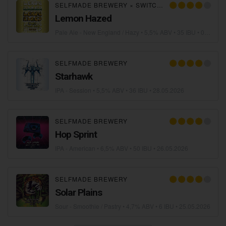
SELFMADE BREWERY
×
SWITCH BREWING
Lemon Hazed
Pale Ale - New England / Hazy
• 5,5% ABV • 35 IBU •
08.06.2026
SELFMADE BREWERY
Starhawk
IPA - Session
• 5,5% ABV • 36 IBU •
28.05.2026
SELFMADE BREWERY
Hop Sprint
IPA - American
• 6,5% ABV • 50 IBU •
26.05.2026
SELFMADE BREWERY
Solar Plains
Sour - Smoothie / Pastry
• 4,7% ABV • 6 IBU •
25.05.2026