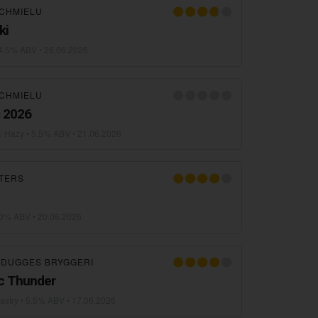
CHMIELU
ki
4,5% ABV •
26.06.2026
CHMIELU
 2026
/ Hazy
• 5,5% ABV •
21.06.2026
TERS
,0% ABV •
20.06.2026
×
DUGGES BRYGGERI
ic Thunder
astry
• 5,5% ABV •
17.06.2026