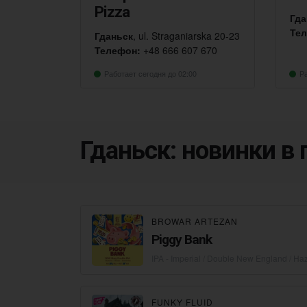
Pizza
Гда
Те
Гданьск
, ul. Straganiarska 20-23
Телефон:
+48 666 607 670
Работает сегодня до 02:00
Ра
Гданьск: новинки в
BROWAR ARTEZAN
Piggy Bank
IPA - Imperial / Double New England / Ha
FUNKY FLUID