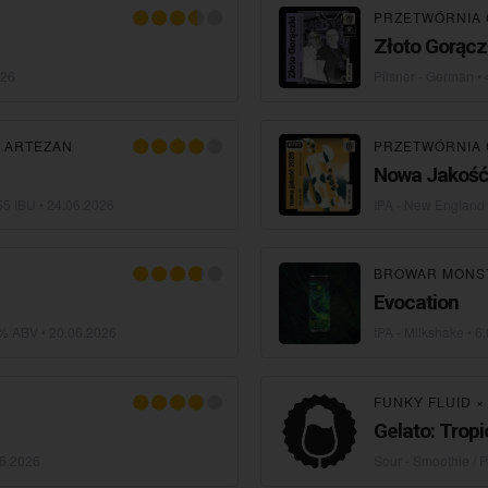
PRZETWÓRNIA 
Złoto Gorącz
026
Pilsner - German
• 
 ARTEZAN
PRZETWÓRNIA 
Nowa Jakość
55 IBU •
24.06.2026
IPA - New England 
BROWAR MONS
Evocation
2% ABV •
20.06.2026
IPA - Milkshake
• 6
FUNKY FLUID
Gelato: Trop
6.2026
Sour - Smoothie / P