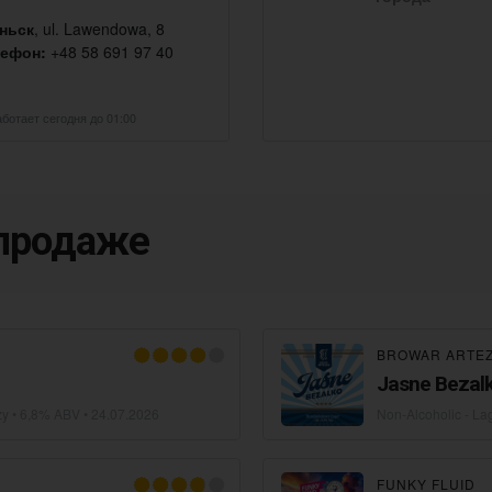
ньск
, ul. Lawendowa, 8
лефон:
+48 58 691 97 40
ботает сегодня до 01:00
 продаже
BROWAR ARTE
Jasne Bezal
zy
• 6,8% ABV •
24.07.2026
Non-Alcoholic - La
FUNKY FLUID