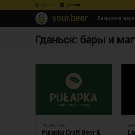
Гданьск
Русский
Бары и магази
Гданьск: бары и ма
ГАСТРОПАБ
БА
Pułapka Craft Beer &
La