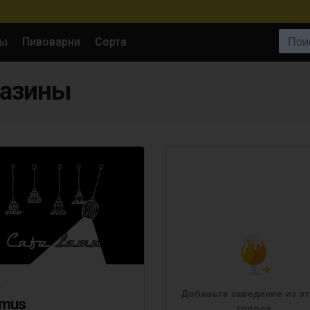
Поиск:
ны
Пивоварни
Сорта
газины
Р
Добавьте заведение из эт
mus
города