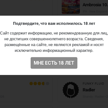
Ambrosia 10
IPA - New England 
Подтвердите, что вам исполнилось 18 лет
FUNKY FLUID
Сайт содержит информацию, не рекомендованную для лиц,
Gelato XTREM
не достигших совершеннолетнего возраста. Сведения,
Sour - Smoothie / P
размещённые на сайте, не являются рекламой и носят
исключительно информационный характер.
BROWAR PINTA
KOHOLOWE
Polish Crew
МНЕ ЕСТЬ 18 ЛЕТ
4.07.2026
IPA - New England 
FUNKY FLUID
Radler
026
Shandy / Radler
• 