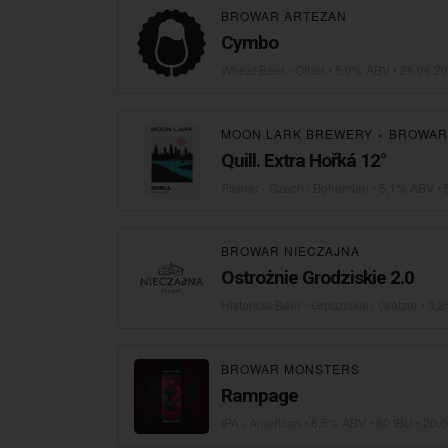
BROWAR ARTEZAN
Cymbo
Wheat Beer - Other
• 5,0% ABV •
26.06.2
MOON LARK BREWERY
×
BROWAR
Quill. Extra Hořká 12°
Pilsner - Czech / Bohemian
• 5,1% ABV • 
BROWAR NIECZAJNA
Ostrożnie Grodziskie 2.0
Historical Beer - Grodziskie / Grätzer
• 3,
BROWAR MONSTERS
Rampage
IPA - American
• 6,5% ABV • 80 IBU •
20.0