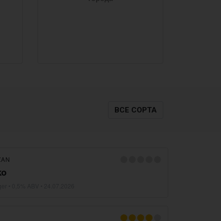
ВСЕ СОРТА
ZAN
ko
ger
• 0,5% ABV •
24.07.2026