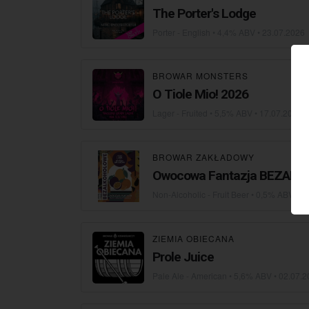
The Porter's Lodge
Porter - English
• 4,4% ABV •
23.07.2026
BROWAR MONSTERS
O Tiole Mio! 2026
Lager - Fruited
• 5,5% ABV •
17.07.2026
BROWAR ZAKŁADOWY
Owocowa Fantazja BEZAL
Non-Alcoholic - Fruit Beer
• 0,5% ABV •
1
ZIEMIA OBIECANA
Prole Juice
Pale Ale - American
• 5,6% ABV •
02.07.2