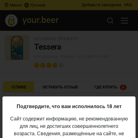
Добавьте заведение
FAQ
Минск
Русский
SELFMADE BREWERY
Tessera
Non-Alcoholic - Pale Ale
• 0,5% ABV • 30 IBU
О ПИВЕ
ОСТАВИТЬ ОТЗЫВ
ГДЕ КУПИТЬ
5
Selfmade Brewery
Пивоварня:
Подтвердите, что вам исполнилось 18 лет
Non-Alcoholic - Pale Ale
Стиль:
Сайт содержит информацию, не рекомендованную
0,5%
Алкоголь:
для лиц, не достигших совершеннолетнего
30 IBU
Горечь:
возраста. Сведения, размещённые на сайте, не
Начало