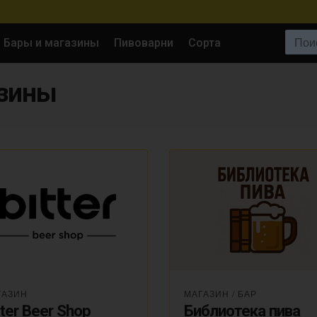
Поиск:
Бары и магазины
Пивоварни
Сорта
азины
ГАЗИН
МАГАЗИН
/
БАР
tter Beer Shop
Библиотека пива