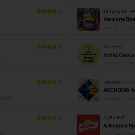
4BREWERS
×
H
Капсула Вр
Sour - Fruited Gos
MALANKA
Imhla: Casc
26
IPA - New England 
BORODACHY B
АКСИОМА: Mo
07.2026
Wheat Beer - Witbi
АЛІВАРЫЯ
Аліварыя Кр
26
Sour - Tomato / Ve