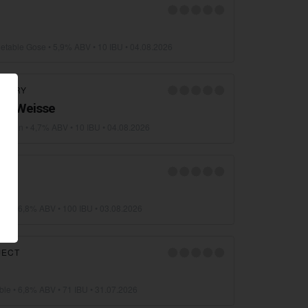
getable Gose
• 5,9% ABV • 10 IBU •
04.08.2026
EWERY
lle Weisse
weizen
• 4,7% ABV • 10 IBU •
04.08.2026
ERY
uble
• 6,8% ABV • 100 IBU •
03.08.2026
JECT
uble
• 6,8% ABV • 71 IBU •
31.07.2026