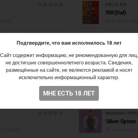
DELTA KSI
दाल (Dal)
8.2026
Sour - Tomato / Ve
SELFMADE BR
Подтвердите, что вам исполнилось 18 лет
Selfmade He
Сайт содержит информацию, не рекомендованную для лиц,
V • 10 IBU •
04.08.2026
Wheat Beer - Hefe
не достигших совершеннолетнего возраста. Сведения,
размещённые на сайте, не являются рекламой и носят
исключительно информационный характер.
JUNGLE BREW
 7
Final Hook
МНЕ ЕСТЬ 18 ЛЕТ
8.2026
IPA - Imperial / Do
MIDNIGHT PRO
Silver Spoon
•
03.08.2026
IPA - Imperial / Do