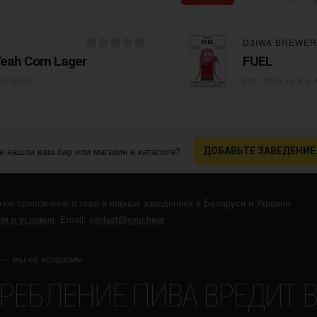
D3IWA BREWER
Yeah Corn Lager
FUEL
.07.2026
IPA - Triple
• 6,9% A
е нашли ваш бар или магазин в каталоге?
ДОБАВЬТЕ ЗАВЕДЕНИЕ
ное приложение о пиве и пивных заведениях в Беларуси и Украине
я и условия
. Email:
contact@your.beer
r — мы её исправим
РЕБЛЕНИЕ ПИВА ВРЕДИТ