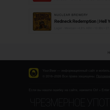
NUCLEAR BREWERY
Redneck Redemption | Hell 
Lager - Mexican
• 4,8% ABV • 10 IBU •
27
Н
Your.Beer — информационный сайт и мобиль
© 2016–2026 Все права защищены.
Положени
Если вы нашли ошибку на сайте, нажмите Ctrl + Ente
ЧРЕЗМЕРНОЕ УПОТ