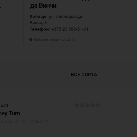
да Винчи
11
Копище
, ул. Леонардо да
Винчи, 3
Телефон:
+375 29 788-51-01
Работает сегодня до 23:00
ВСЕ СОРТА
JECT
hey Turn
2% ABV • 50 IBU •
07.08.2026