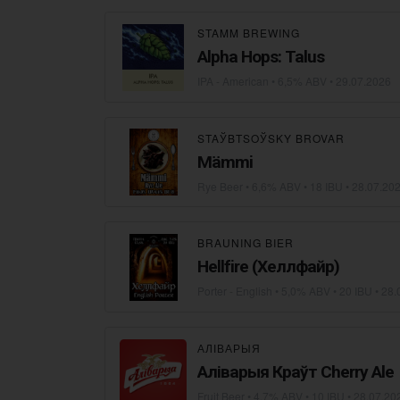
STAMM BREWING
Alpha Hops: Talus
IPA - American
• 6,5% ABV •
29.07.2026
STAЎBTSOЎSKY BROVAR
Mämmi
Rye Beer
• 6,6% ABV • 18 IBU •
28.07.20
BRAUNING BIER
Hellfire (Хеллфайр)
Porter - English
• 5,0% ABV • 20 IBU •
28.
АЛІВАРЫЯ
Аліварыя Краўт Cherry Ale
Fruit Beer
• 4,7% ABV • 10 IBU •
28.07.20