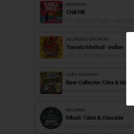
BIERBANK
Сhill Pill
IPA - American
• 6,7% ABV • 45 IBU •
05.0
SELFMADE BREWERY
Tomato Method - Indian
Sour - Tomato / Vegetable Gose
• 5,2% AB
HOPS BREWERY
Beer Collector: Citra & Idaho
IPA - American
• 6,5% ABV • 38 IBU •
03.0
MALANKA
Mlosć: Talus & Cascade
Pale Ale - American
• 5,5% ABV • 50 IBU 