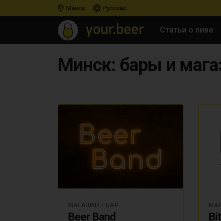
Минск
Русский
Статьи о пиве
Минск: бары и маг
МАГАЗИН
/
БАР
МА
Beer Band
Bi