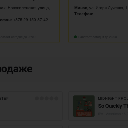
нск
, Нововиленская улица,
Минск
, ул. Игоря Лученка, 
Телефон:
лефон:
+375 29 150-37-42
ботает сегодня до 22:00
Работает сегодня до 23:00
продаже
ЕТЕР
MIDNIGHT PRO
So Quickly T
IPA - American
• 6,