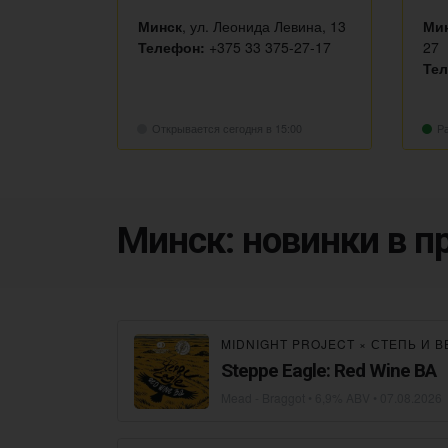
Минск
, ул. Леонида Левина, 13
Ми
Телефон:
+375 33 375-27-17
27
Те
Открывается сегодня в 15:00
Ра
Минск: новинки в 
MIDNIGHT PROJECT
×
СТЕПЬ И В
Steppe Eagle: Red Wine BA
Mead - Braggot
• 6,9% ABV •
07.08.2026