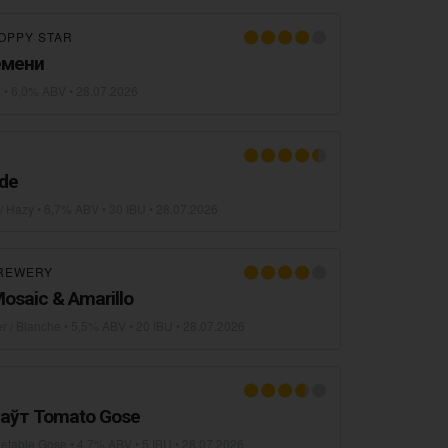
OPPY STAR
емени
e
• 6,0% ABV •
28.07.2026
ade
/ Hazy
• 6,7% ABV • 30 IBU •
28.07.2026
REWERY
saic & Amarillo
er / Blanche
• 5,5% ABV • 20 IBU •
28.07.2026
аўт Tomato Gose
getable Gose
• 4,7% ABV • 5 IBU •
28.07.2026