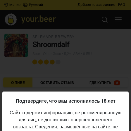
Добавьте заведение
FAQ
Минск
Русский
SELFMADE BREWERY
Shroomdalf
Sour - Other Gose
• 5,2% ABV • 8 IBU
О ПИВЕ
ОСТАВИТЬ ОТЗЫВ
ГДЕ КУПИТЬ
8
Selfmade Brewery
Пивоварня:
Подтвердите, что вам исполнилось 18 лет
Sour - Other Gose
Стиль:
Сайт содержит информацию, не рекомендованную
5,2%
Алкоголь:
для лиц, не достигших совершеннолетнего
8 IBU
Горечь:
возраста. Сведения, размещённые на сайте, не
Начало