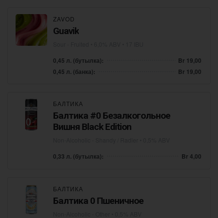
ZAVOD
Guavik
Sour - Fruited
• 6,0% ABV • 17 IBU
0,45 л. (бутылка):
Br 19,00
0,45 л. (банка):
Br 19,00
БАЛТИКА
Балтика #0 Безалкогольное
Вишня Black Edition
Non-Alcoholic - Shandy / Radler
• 0,5% ABV
0,33 л. (бутылка):
Br 4,00
БАЛТИКА
Балтика 0 Пшеничное
Non-Alcoholic - Other
• 0,5% ABV