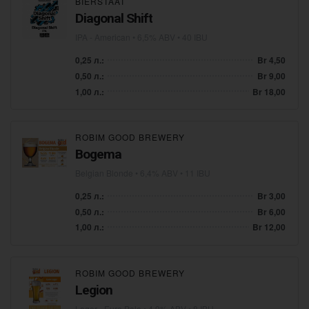
BIERSTAAT
Diagonal Shift
IPA - American
• 6,5% ABV • 40 IBU
0,25 л.:
Br 4,50
0,50 л.:
Br 9,00
1,00 л.:
Br 18,00
ROBIM GOOD BREWERY
Bogema
Belgian Blonde
• 6,4% ABV • 11 IBU
0,25 л.:
Br 3,00
0,50 л.:
Br 6,00
1,00 л.:
Br 12,00
ROBIM GOOD BREWERY
Legion
Lager - Euro Pale
• 4,9% ABV • 8 IBU