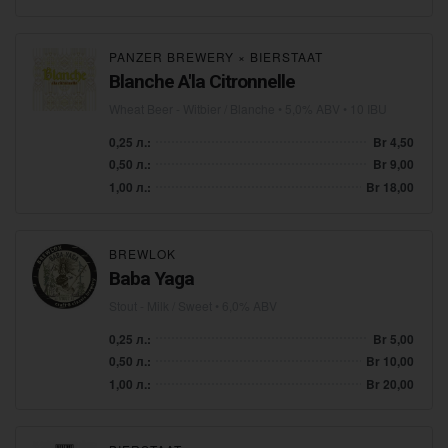
PANZER BREWERY
×
BIERSTAAT
Blanche A'la Citronnelle
Wheat Beer - Witbier / Blanche
• 5,0% ABV • 10 IBU
0,25 л.:
Br 4,50
0,50 л.:
Br 9,00
1,00 л.:
Br 18,00
BREWLOK
Baba Yaga
Stout - Milk / Sweet
• 6,0% ABV
0,25 л.:
Br 5,00
0,50 л.:
Br 10,00
1,00 л.:
Br 20,00