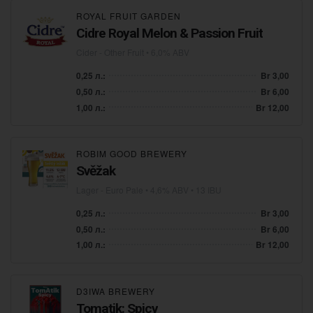
ROYAL FRUIT GARDEN
Cidre Royal Melon & Passion Fruit
Cider - Other Fruit
• 6,0% ABV
0,25 л.:
Br 3,00
0,50 л.:
Br 6,00
1,00 л.:
Br 12,00
ROBIM GOOD BREWERY
Svěžak
Lager - Euro Pale
• 4,6% ABV • 13 IBU
0,25 л.:
Br 3,00
0,50 л.:
Br 6,00
1,00 л.:
Br 12,00
D3IWA BREWERY
Tomatik: Spicy