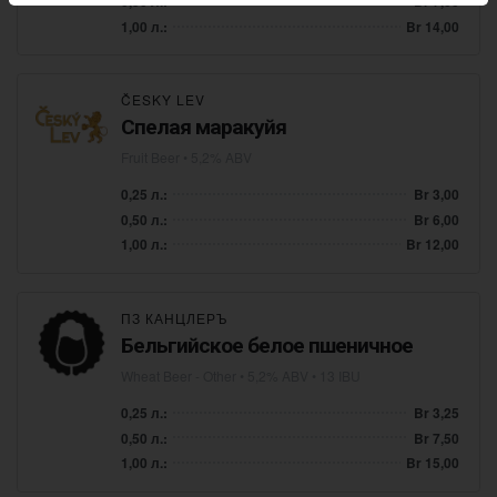
0,50 л.:
Br 7,00
1,00 л.:
Br 14,00
ČESKY LEV
Спелая маракуйя
Fruit Beer
• 5,2% ABV
0,25 л.:
Br 3,00
0,50 л.:
Br 6,00
1,00 л.:
Br 12,00
ПЗ КАНЦЛЕРЪ
Бельгийское белое пшеничное
Wheat Beer - Other
• 5,2% ABV • 13 IBU
0,25 л.:
Br 3,25
0,50 л.:
Br 7,50
1,00 л.:
Br 15,00