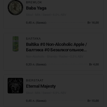
BREWLOK
Baba Yaga
Stout - Milk / Sweet
• 6,0% ABV
0,45 л. (банка):
Br 16,00
БАЛТИКА
Baltika #0 Non-Alcoholic Apple /
Балтика #0 Безалкогольное
Яблоко
Non-Alcoholic - Shandy / Radler
• 0,5% ABV
0,33 л. (банка):
Br 4,00
BIERSTAAT
Eternal Majesty
Stout - Milk / Sweet
• 6,9% ABV
0,45 л. (банка):
Br 15,00