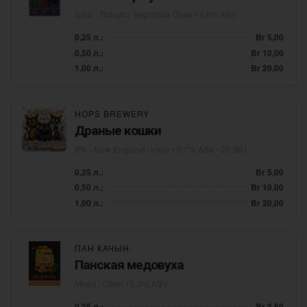
Sour - Tomato / Vegetable Gose
• 6,9% ABV
0,25 л.:
Br 5,00
0,50 л.:
Br 10,00
1,00 л.:
Br 20,00
HOPS BREWERY
Драные кошки
IPA - New England / Hazy
• 6,7% ABV • 20 IBU
0,25 л.:
Br 5,00
0,50 л.:
Br 10,00
1,00 л.:
Br 20,00
ПАН КАЧЫН
Панская медовуха
Mead - Other
• 5,0% ABV
0,25 л.:
Br 3,50