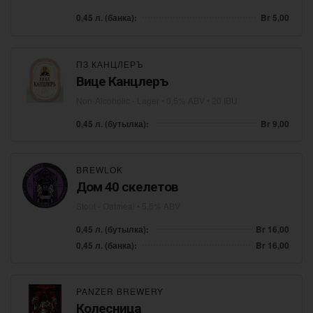
0,45 л. (банка):
Br 5,00
ПЗ КАНЦЛЕРЪ
Вице Канцлеръ
Non-Alcoholic - Lager
• 0,5% ABV • 20 IBU
0,45 л. (бутылка):
Br 9,00
BREWLOK
Дом 40 скелетов
Stout - Oatmeal
• 5,5% ABV
0,45 л. (бутылка):
Br 16,00
0,45 л. (банка):
Br 16,00
PANZER BREWERY
Колесница