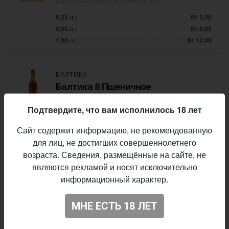
0,25 л.:
Br 3,00
0,50 л.:
Br 6,00
1,00 л.:
Br 12,00
БАЛТИКА
Балтика 8 Пшеничное
Wheat Beer - Hefeweizen
• 5,0% ABV • 12 IBU
Подтвердите, что вам исполнилось 18 лет
0,25 л.:
Br 3,50
Сайт содержит информацию, не рекомендованную
0,50 л.:
Br 7,00
1,00 л.:
Br 14,00
для лиц, не достигших совершеннолетнего
возраста. Сведения, размещённые на сайте, не
являются рекламой и носят исключительно
BIERSTAAT
информационный характер.
Cloud Dancer
Lager - Helles
• 4,4% ABV • 15 IBU
МНЕ ЕСТЬ 18 ЛЕТ
0,25 л.:
Br 3,50