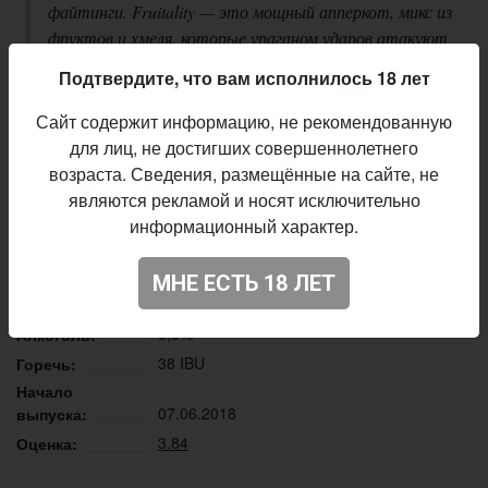
файтинги. Fruitality — это мощный апперкот, микс из
фруктов и хмеля, которые ураганом ударов атакуют
ваши рецепторы. Во вкусе молочность, сочные
Подтвердите, что вам исполнилось 18 лет
фрукты и хмелевая горечь средней интенсивности.
Техника двойного хмелевого удара из Simcoe и Equanot
Сайт содержит информацию, не рекомендованную
пробивает любую защиту. Срочно ищите союзников
для лиц, не достигших совершеннолетнего
и будьте осторожны с фруктовым добиванием,
возраста. Сведения, размещённые на сайте, не
Finish him!
являются рекламой и носят исключительно
информационный характер.
Описание производителя
Selfmade Brewery
Пивоварня:
МНЕ ЕСТЬ 18 ЛЕТ
IPA - American
Стиль:
6,6%
Алкоголь:
38 IBU
Горечь:
Начало
07.06.2018
выпуска:
3.84
Оценка: