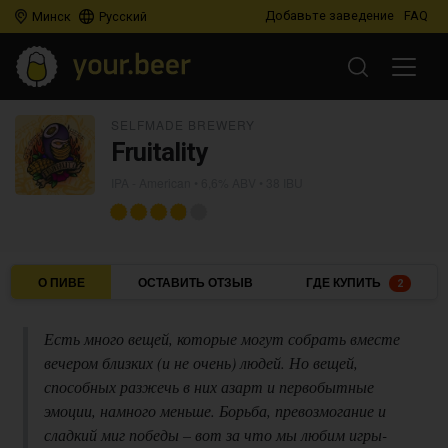
Добавьте заведение
FAQ
Минск
Русский
SELFMADE BREWERY
Fruitality
IPA - American
• 6,6% ABV • 38 IBU
О ПИВЕ
ОСТАВИТЬ ОТЗЫВ
ГДЕ КУПИТЬ
2
Есть много вещей, которые могут собрать вместе
вечером близких (и не очень) людей. Но вещей,
способных разжечь в них азарт и первобытные
эмоции, намного меньше. Борьба, превозмогание и
сладкий миг победы – вот за что мы любим игры-