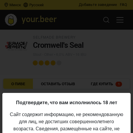
Добавьте заведение
FAQ
Минск
Русский
SELFMADE BREWERY
Cromwell's Seal
Stout - Other
• 6,0% ABV • 16 IBU
О ПИВЕ
ОСТАВИТЬ ОТЗЫВ
ГДЕ КУПИТЬ
1
Selfmade Brewery
Пивоварня:
Подтвердите, что вам исполнилось 18 лет
Stout - Other
Стиль:
Сайт содержит информацию, не рекомендованную
6,0%
Алкоголь:
для лиц, не достигших совершеннолетнего
16 IBU
Горечь:
возраста. Сведения, размещённые на сайте, не
Начало