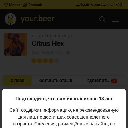
Добавьте заведение
FAQ
Минск
Русский
SELFMADE BREWERY
Citrus Hex
Sour - Fruited
• 6,3% ABV
О ПИВЕ
ОСТАВИТЬ ОТЗЫВ
ГДЕ КУПИТЬ
3
Selfmade Brewery
Пивоварня:
Подтвердите, что вам исполнилось 18 лет
Sour - Fruited
Стиль:
Сайт содержит информацию, не рекомендованную
6,3%
Алкоголь:
для лиц, не достигших совершеннолетнего
Начало
возраста. Сведения, размещённые на сайте, не
06.07.2026
выпуска: