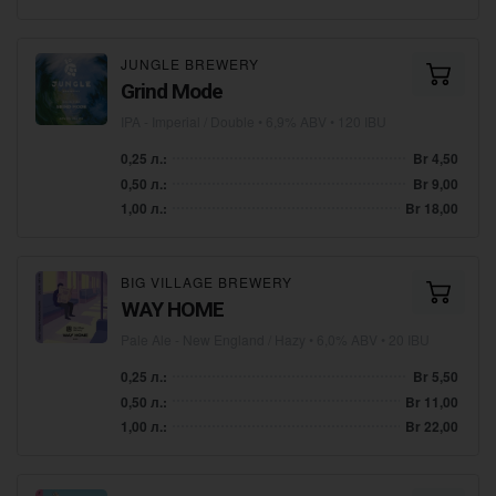
JUNGLE BREWERY
Grind Mode
IPA - Imperial / Double
• 6,9% ABV • 120 IBU
0,25 л.:
Br 4,50
0,50 л.:
Br 9,00
1,00 л.:
Br 18,00
BIG VILLAGE BREWERY
WAY HOME
Pale Ale - New England / Hazy
• 6,0% ABV • 20 IBU
0,25 л.:
Br 5,50
0,50 л.:
Br 11,00
1,00 л.:
Br 22,00