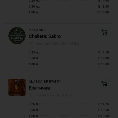
0,25 л.:
Br 4,00
0,50 л.:
Br 8,00
1,00 л.:
Br 16,00
MALANKA
Chaliera: Sabro
IPA - American
• 6,9% ABV • 65 IBU
0,25 л.:
Br 4,50
0,50 л.:
Br 9,00
1,00 л.:
Br 18,00
ALASKA BREWERY
Еретичка
Sour - Other Gose
• 6,5% ABV
0,25 л.:
Br 4,75
0,50 л.:
Br 9,50
1,00 л.:
Br 19,00