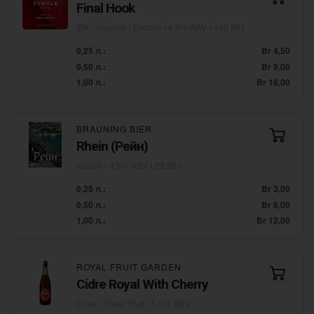
Final Hook
IPA - Imperial / Double
• 6,9% ABV • 100 IBU
0,25 л.:
Br 4,50
0,50 л.:
Br 9,00
1,00 л.:
Br 18,00
BRAUNING BIER
Rhein (Рейн)
Kölsch
• 4,8% ABV • 22 IBU
0,25 л.:
Br 3,00
0,50 л.:
Br 6,00
1,00 л.:
Br 12,00
ROYAL FRUIT GARDEN
Cidre Royal With Cherry
Cider - Other Fruit
• 5,0% ABV