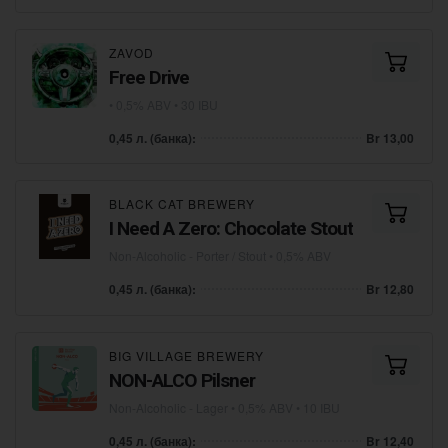
ZAVOD
Free Drive
• 0,5% ABV • 30 IBU
0,45 л. (банка):
Br 13,00
BLACK CAT BREWERY
I Need A Zero: Chocolate Stout
Non-Alcoholic - Porter / Stout
• 0,5% ABV
0,45 л. (банка):
Br 12,80
BIG VILLAGE BREWERY
NON-ALCO Pilsner
Non-Alcoholic - Lager
• 0,5% ABV • 10 IBU
0,45 л. (банка):
Br 12,40