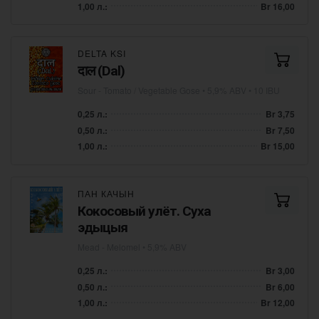
1,00 л.:
Br 16,00
DELTA KSI
दाल (Dal)
Sour - Tomato / Vegetable Gose
• 5,9% ABV • 10 IBU
0,25 л.:
Br 3,75
0,50 л.:
Br 7,50
1,00 л.:
Br 15,00
ПАН КАЧЫН
Кокосовый улёт. Cуха
эдыцыя
Mead - Melomel
• 5,9% ABV
0,25 л.:
Br 3,00
0,50 л.:
Br 6,00
1,00 л.:
Br 12,00