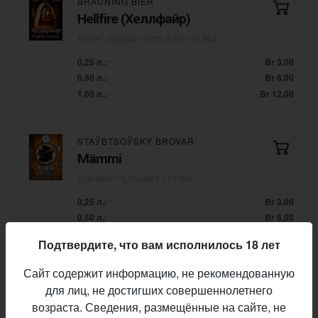
BRAUNING BIER
Hellfire (Хеллфайр)
Porter - English
• 5,0% ABV • 20 IBU
0,25 л.:
Br 3,00
0,50 л.:
Br 6,00
1,00 л.:
Br 12,00
STAЎBTSOЎSKY BROVAR
Mämmi
Rye Beer
• 6,6% ABV • 18 IBU
0,25 л.:
Br 3,00
0,50 л.:
Br 6,00
1,00 л.:
Br 12,00
Подтвердите, что вам исполнилось 18 лет
Сайт содержит информацию, не рекомендованную
GLETCHER
для лиц, не достигших совершеннолетнего
Milk of Amnesia v. Tropic
возраста. Сведения, размещённые на сайте, не
Milkshake IPA