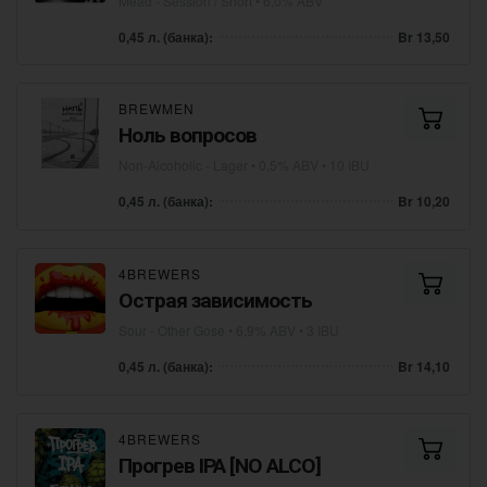
Mead - Session / Short
• 6,0% ABV
0,45 л. (банка):
Br 13,50
BREWMEN
Ноль вопросов
Non-Alcoholic - Lager
• 0,5% ABV • 10 IBU
0,45 л. (банка):
Br 10,20
4BREWERS
Острая зависимость
Sour - Other Gose
• 6,9% ABV • 3 IBU
0,45 л. (банка):
Br 14,10
4BREWERS
Прогрев IPA [NO ALCO]