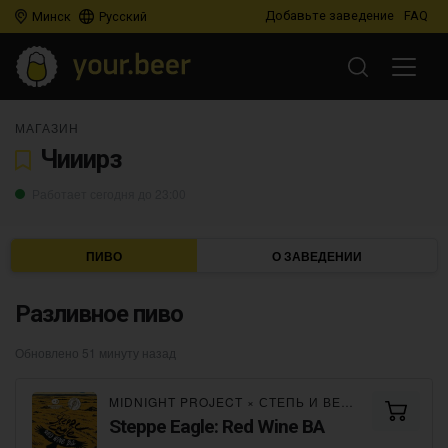
Добавьте заведение
FAQ
Минск
Русский
МАГАЗИН
Чииирз
Работает сегодня до 23:00
ПИВО
О ЗАВЕДЕНИИ
Разливное пиво
Обновлено 51 минуту назад
MIDNIGHT PROJECT
×
СТЕПЬ И ВЕТЕР
Steppe Eagle: Red Wine BA