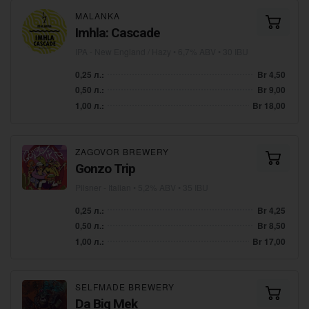
MALANKA
Imhla: Cascade
IPA - New England / Hazy
• 6,7% ABV • 30 IBU
0,25 л.:
Br 4,50
0,50 л.:
Br 9,00
1,00 л.:
Br 18,00
ZAGOVOR BREWERY
Gonzo Trip
Pilsner - Italian
• 5,2% ABV • 35 IBU
0,25 л.:
Br 4,25
0,50 л.:
Br 8,50
1,00 л.:
Br 17,00
SELFMADE BREWERY
Da Big Mek