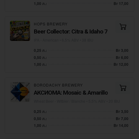
1,00 л.:
Br 17,00
HOPS BREWERY
Beer Collector: Citra & Idaho 7
IPA - American
• 6,5% ABV • 38 IBU
0,25 л.:
Br 3,00
0,50 л.:
Br 6,00
1,00 л.:
Br 12,00
BORODACHY BREWERY
АКСИОМА: Mosaic & Amarillo
Wheat Beer - Witbier / Blanche
• 5,5% ABV • 20 IBU
0,25 л.:
Br 3,50
0,50 л.:
Br 7,00
1,00 л.:
Br 14,00