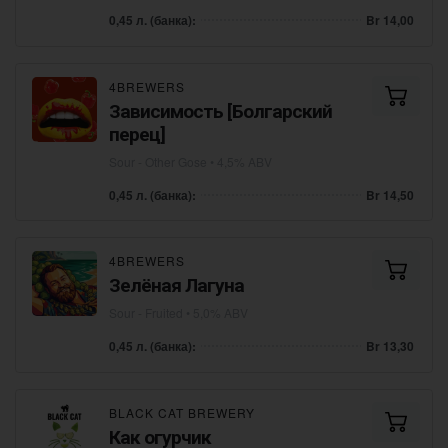
0,45 л. (банка):
Br 14,00
4BREWERS
Зависимость [Болгарский
перец]
Sour - Other Gose
• 4,5% ABV
0,45 л. (банка):
Br 14,50
4BREWERS
Зелёная Лагуна
Sour - Fruited
• 5,0% ABV
0,45 л. (банка):
Br 13,30
BLACK CAT BREWERY
Как огурчик