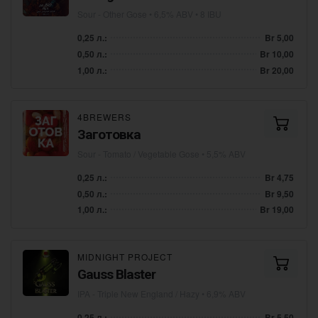
Sour - Other Gose
• 6,5% ABV • 8 IBU
0,25 л.:
Br 5,00
0,50 л.:
Br 10,00
1,00 л.:
Br 20,00
4BREWERS
Заготовка
Sour - Tomato / Vegetable Gose
• 5,5% ABV
0,25 л.:
Br 4,75
0,50 л.:
Br 9,50
1,00 л.:
Br 19,00
MIDNIGHT PROJECT
Gauss Blaster
IPA - Triple New England / Hazy
• 6,9% ABV
0,25 л.:
Br 5,50