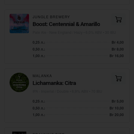
JUNGLE BREWERY
Boost: Centennial & Amarillo
Pale Ale - New England / Hazy
• 6,0% ABV • 30 IBU
0,25 л.:
Br 4,00
0,50 л.:
Br 8,00
1,00 л.:
Br 16,00
MALANKA
Lichamanka: Citra
IPA - Imperial / Double
• 6,9% ABV • 70 IBU
0,25 л.:
Br 5,00
0,50 л.:
Br 10,00
1,00 л.:
Br 20,00