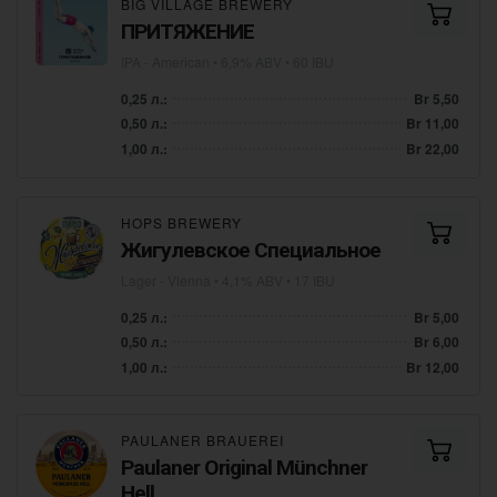
BIG VILLAGE BREWERY
ПРИТЯЖЕНИЕ
IPA - American
• 6,9% ABV • 60 IBU
0,25 л.:
Br 5,50
0,50 л.:
Br 11,00
1,00 л.:
Br 22,00
HOPS BREWERY
Жигулевское Специальное
Lager - Vienna
• 4,1% ABV • 17 IBU
0,25 л.:
Br 5,00
0,50 л.:
Br 6,00
1,00 л.:
Br 12,00
PAULANER BRAUEREI
Paulaner Original Münchner
Hell