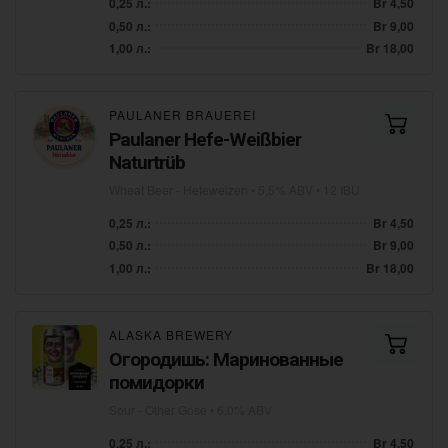
0,25 л.:
Br 4,50
0,50 л.:
Br 9,00
1,00 л.:
Br 18,00
PAULANER BRAUEREI
Paulaner Hefe-Weißbier
Naturtrüb
Wheat Beer - Hefeweizen
• 5,5% ABV • 12 IBU
0,25 л.:
Br 4,50
0,50 л.:
Br 9,00
1,00 л.:
Br 18,00
ALASKA BREWERY
Огородишь: Маринованные
помидорки
Sour - Other Gose
• 6,0% ABV
0,25 л.:
Br 4,50