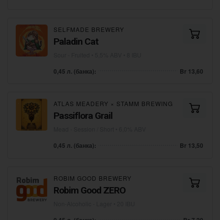
SELFMADE BREWERY
Paladin Cat
Sour - Fruited
• 5,5% ABV • 8 IBU
0,45 л. (банка):
Br 13,60
ATLAS MEADERY
×
STAMM BREWING
Passiflora Grail
Mead - Session / Short
• 6,0% ABV
0,45 л. (банка):
Br 13,50
ROBIM GOOD BREWERY
Robim Good ZERO
Non-Alcoholic - Lager
• 20 IBU
0,45 л. (банка):
Br 7,20