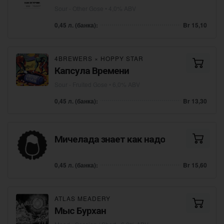
Sour - Other Gose
• 4,0% ABV
0,45 л. (банка):
Br 15,10
4BREWERS
×
HOPPY STAR
Капсула Времени
Sour - Fruited Gose
• 6,0% ABV
0,45 л. (банка):
Br 13,30
Мичелада знает как надо
0,45 л. (банка):
Br 15,60
ATLAS MEADERY
Мыс Бурхан