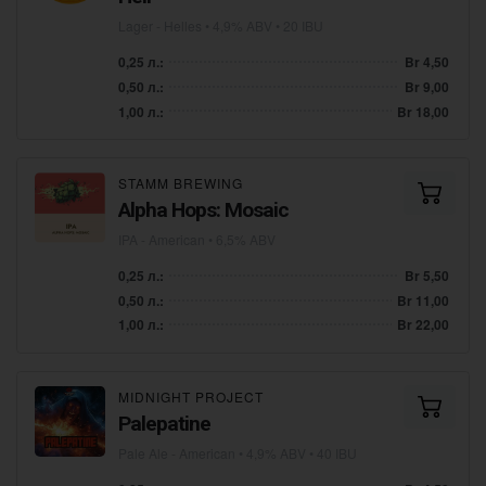
Lager - Helles
• 4,9% ABV • 20 IBU
0,25 л.:
Br 4,50
0,50 л.:
Br 9,00
1,00 л.:
Br 18,00
STAMM BREWING
Alpha Hops: Mosaic
IPA - American
• 6,5% ABV
0,25 л.:
Br 5,50
0,50 л.:
Br 11,00
1,00 л.:
Br 22,00
MIDNIGHT PROJECT
Palepatine
Pale Ale - American
• 4,9% ABV • 40 IBU