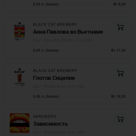
0,45 л. (банка):
Br 8,00
BLACK CAT BREWERY
Анна Павлова во Вьетнаме
Sour - Smoothie / Pastry
• 4,1% ABV
0,45 л. (банка):
Br 17,30
BLACK CAT BREWERY
Глоток Сицилии
Sour - Fruited Gose
• 5,0% ABV
0,45 л. (банка):
Br 15,20
4BREWERS
Зависимость
Sour - Fruited Gose
• 5,0% ABV