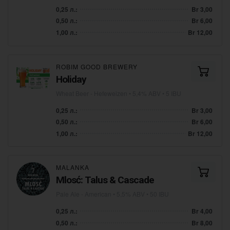
0,25 л.:
Br 3,00
0,50 л.:
Br 6,00
1,00 л.:
Br 12,00
ROBIM GOOD BREWERY
Holiday
Wheat Beer - Hefeweizen
• 5,4% ABV • 5 IBU
0,25 л.:
Br 3,00
0,50 л.:
Br 6,00
1,00 л.:
Br 12,00
MALANKA
Mlosć: Talus & Cascade
Pale Ale - American
• 5,5% ABV • 50 IBU
0,25 л.:
Br 4,00
0,50 л.:
Br 8,00