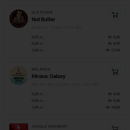
GLETCHER
Nut Butter
Brown Ale - English
• 5,5% ABV
0,25 л.:
Br 4,25
0,50 л.:
Br 8,50
1,00 л.:
Br 17,00
MALANKA
Mroiva: Galaxy
Pale Ale - New England / Hazy
• 3,8% ABV
0,25 л.:
Br 4,50
0,50 л.:
Br 9,00
1,00 л.:
Br 18,00
JUNGLE BREWERY