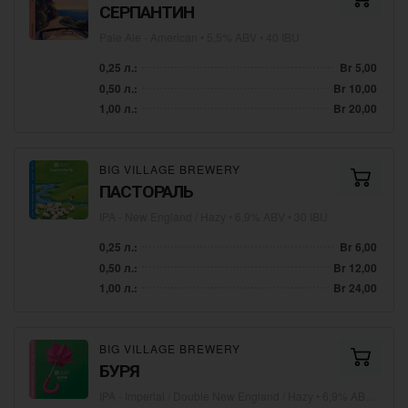
СЕРПАНТИН
Pale Ale - American
• 5,5% ABV • 40 IBU
0,25 л.:
Br 5,00
0,50 л.:
Br 10,00
1,00 л.:
Br 20,00
BIG VILLAGE BREWERY
ПАСТОРАЛЬ
IPA - New England / Hazy
• 6,9% ABV • 30 IBU
0,25 л.:
Br 6,00
0,50 л.:
Br 12,00
1,00 л.:
Br 24,00
BIG VILLAGE BREWERY
БУРЯ
IPA - Imperial / Double New England / Hazy
• 6,9% ABV • 40 IBU