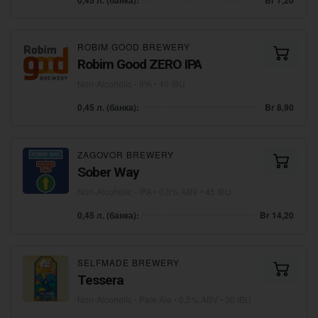
ROBIM GOOD BREWERY
Robim Good ZERO IPA
Non-Alcoholic - IPA
• 40 IBU
0,45 л. (банка):
Br 8,90
ZAGOVOR BREWERY
Sober Way
Non-Alcoholic - IPA
• 0,5% ABV • 45 IBU
0,45 л. (банка):
Br 14,20
SELFMADE BREWERY
Tessera
Non-Alcoholic - Pale Ale
• 0,5% ABV • 30 IBU