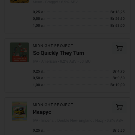
Mead - Braggot
• 6,9% ABV
0,25 л.:
Br 13,25
0,50 л.:
Br 26,50
1,00 л.:
Br 53,00
MIDNIGHT PROJECT
So Quickly They Turn
IPA - American
• 6,2% ABV • 50 IBU
0,25 л.:
Br 4,75
0,50 л.:
Br 9,50
1,00 л.:
Br 19,00
MIDNIGHT PROJECT
Икарус
IPA - Imperial / Double New England / Hazy
• 6,8% ABV
0,25 л.:
Br 5,50