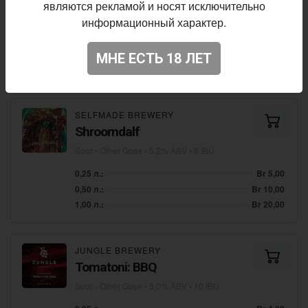
являются рекламой и носят исключительно
IPA - Milkshake
• 5,2% ABV • 35 IBU
информационный характер.
0,25 л.:
Br 4,25
0,50 л.:
Br 8,50
МНЕ ЕСТЬ 18 ЛЕТ
1,00 л.:
Br 17,00
SELFMADE BREWERY
Shroomdalf
Sour - Other Gose
• 5,2% ABV • 8 IBU
0,25 л.:
Br 5,00
0,50 л.:
Br 10,00
1,00 л.:
Br 20,00
JUNGLE BREWERY
Tomatoni: BBQ
Sour - Other Gose
• 5,0% ABV • 10 IBU