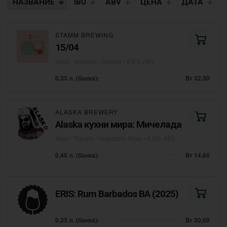
НАЗВАНИЕ
IBU
ABV
ЦЕНА
ДАТА
STAMM BREWING
15/04
Stout - Imperial / Double
• 6,9% ABV
0,33 л. (банка):
Br 32,30
ALASKA BREWERY
Alaska кухни мира: Мичелада
Sour - Tomato / Vegetable Gose
• 6,5% ABV
0,45 л. (банка):
Br 14,60
ERIS: Rum Barbados BA (2025)
0,33 л. (банка):
Br 30,00