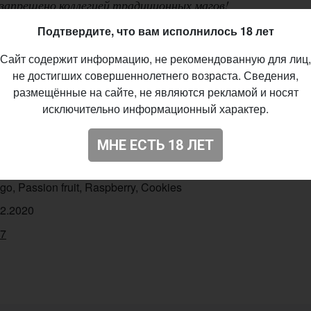
запрещено коллегией традиционных магов!
Подтвердите, что вам исполнилось 18 лет
Сайт содержит информацию, не рекомендованную для лиц,
fmade Brewery
×
Бакунин
не достигших совершеннолетнего возраста. Сведения,
размещённые на сайте, не являются рекламой и носят
 - Fruited
исключительно информационный характер.
%
IBU
МНЕ ЕСТЬ 18 ЛЕТ
illo
o, Passion fruit, Raspberry, Cookies
02.2020
47