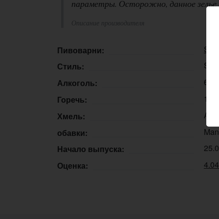
параметры. Осторожно, данное зелье 
Описание производителя
Sel
Пивоварни:
Sour
Стиль:
6,0
Алкоголь:
15 
Горечь:
Amar
Хмель:
Mang
обавки:
25.
Начало выпуска:
4.0
Оценка: