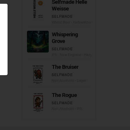
Selfmade Helle
Weisse
SELFMADE
Wheat Beer - Hefeweizen
Whispering
Grove
SELFMADE
IPA - New England / Hazy
The Bruiser
SELFMADE
Non-Alcoholic - Lager
The Rogue
SELFMADE
Non-Alcoholic - IPA