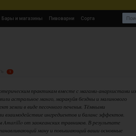
Поиск:
Бары и магазины
Пивоварни
Сорта
ТЬ
1
зотерическим практикам вместе с магами-анархистами из
вили астральное манго, маракуйя бездны и малинового
ект земли в виде песочного печенья. Тёмными
и взаимодействие ингредиентов и баланс эффектов.
 Amarillo от заокеанских травников. В результате
станавливающий ману и повышающий ваши основные