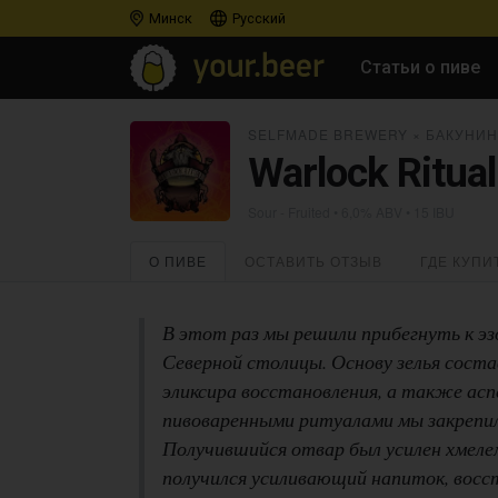
Минск
Русский
Статьи о пиве
SELFMADE BREWERY
×
БАКУНИН
Warlock Ritual
Sour - Fruited
• 6,0% ABV • 15 IBU
О ПИВЕ
ОСТАВИТЬ ОТЗЫВ
ГДЕ КУПИ
В этот раз мы решили прибегнуть к э
Северной столицы. Основу зелья соста
эликсира восстановления, а также асп
пивоваренными ритуалами мы закрепил
Получившийся отвар был усилен хмелем
получился усиливающий напиток, вос