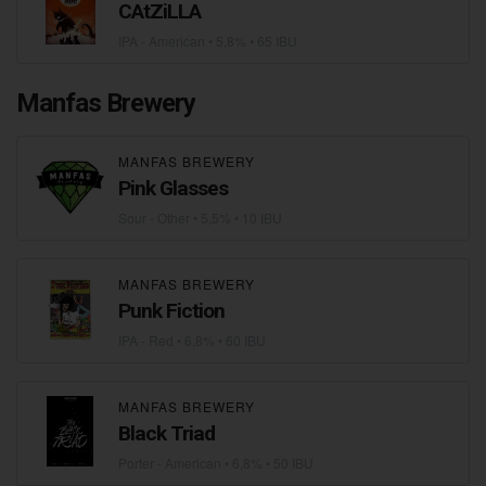
CAtZiLLA
IPA - American
• 5,8% • 65 IBU
Manfas Brewery
MANFAS BREWERY
Pink Glasses
Sour - Other
• 5,5% • 10 IBU
MANFAS BREWERY
Punk Fiction
IPA - Red
• 6,8% • 60 IBU
MANFAS BREWERY
Black Triad
Porter - American
• 6,8% • 50 IBU