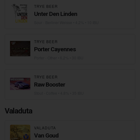
TRYE BEER
Unter Den Linden
Sour - Berliner Weisse
• 4,2% • 10 IBU
TRYE BEER
Porter Cayennes
Porter - Other
• 6,2% • 30 IBU
TRYE BEER
Raw Booster
Stout - Coffee
• 4,8% • 35 IBU
Valaduta
VALADUTA
Van Goud