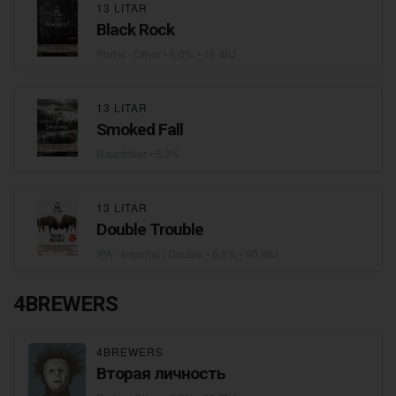
13 LITAR
Black Rock
Porter - Other
• 6,0% • 18 IBU
13 LITAR
Smoked Fall
Rauchbier
• 5,3%
13 LITAR
Double Trouble
IPA - Imperial / Double
• 6,8% • 90 IBU
4BREWERS
4BREWERS
Вторая личность