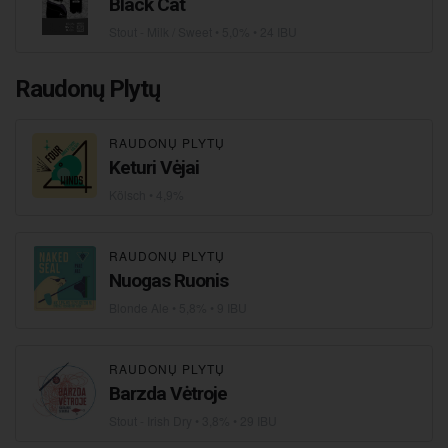
Black Cat
Stout - Milk / Sweet
• 5,0% • 24 IBU
Raudonų Plytų
RAUDONŲ PLYTŲ
Keturi Vėjai
Kölsch
• 4,9%
RAUDONŲ PLYTŲ
Nuogas Ruonis
Blonde Ale
• 5,8% • 9 IBU
RAUDONŲ PLYTŲ
Barzda Vėtroje
Stout - Irish Dry
• 3,8% • 29 IBU