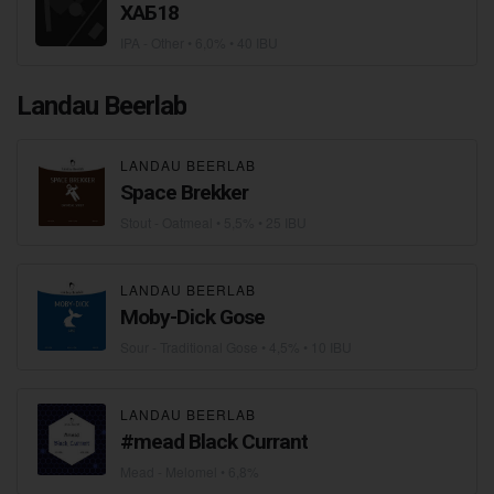
ХАБ18
IPA - Other
• 6,0% • 40 IBU
Landau Beerlab
LANDAU BEERLAB
Space Brekker
Stout - Oatmeal
• 5,5% • 25 IBU
LANDAU BEERLAB
Moby-Dick Gose
Sour - Traditional Gose
• 4,5% • 10 IBU
LANDAU BEERLAB
#mead Black Currant
Mead - Melomel
• 6,8%