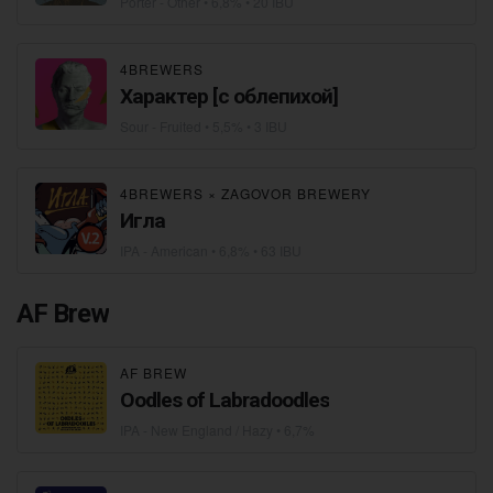
Porter - Other
• 6,8% • 20 IBU
4BREWERS
Характер [с облепихой]
Sour - Fruited
• 5,5% • 3 IBU
4BREWERS
×
ZAGOVOR BREWERY
Игла
IPA - American
• 6,8% • 63 IBU
AF Brew
AF BREW
Oodles of Labradoodles
IPA - New England / Hazy
• 6,7%