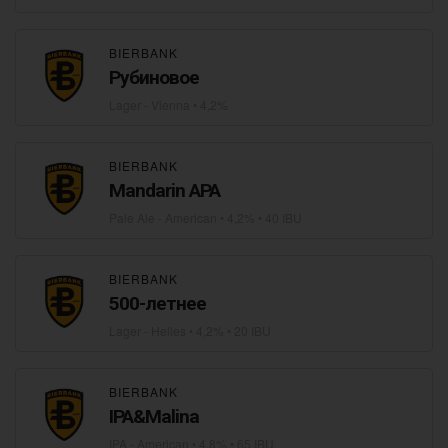
BIERBANK
Рубиновое
Lager - Vienna
• 4,2%
BIERBANK
Mandarin APA
Pale Ale - American
• 4,2% • 40 IBU
BIERBANK
500-летнее
Lager - Helles
• 4,2% • 20 IBU
BIERBANK
IPA&Malina
IPA - American
• 4,8% • 65 IBU