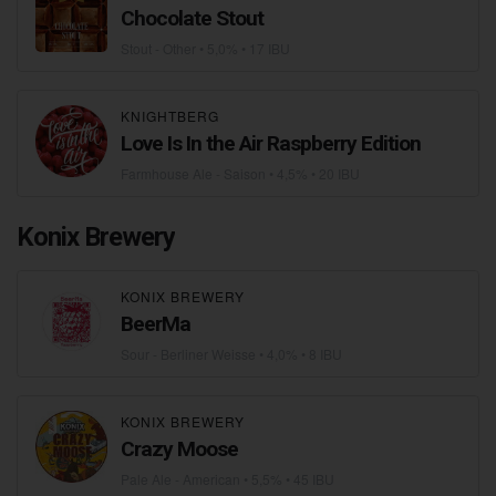
Chocolate Stout
Stout - Other
• 5,0% • 17 IBU
KNIGHTBERG
Love Is In the Air Raspberry Edition
Farmhouse Ale - Saison
• 4,5% • 20 IBU
Konix Brewery
KONIX BREWERY
BeerMa
Sour - Berliner Weisse
• 4,0% • 8 IBU
KONIX BREWERY
Crazy Moose
Pale Ale - American
• 5,5% • 45 IBU