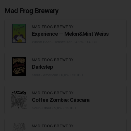
Mad Frog Brewery
MAD FROG BREWERY
Experience — Melon&Mint Weiss
Wheat Beer - Hefeweizen
• 4,2% • 14 IBU
MAD FROG BREWERY
Darkstep
Stout - American
• 6,0% • 50 IBU
MAD FROG BREWERY
Сoffee Zombie: Cáscara
Sour - Other
• 5,8% • 12 IBU
MAD FROG BREWERY