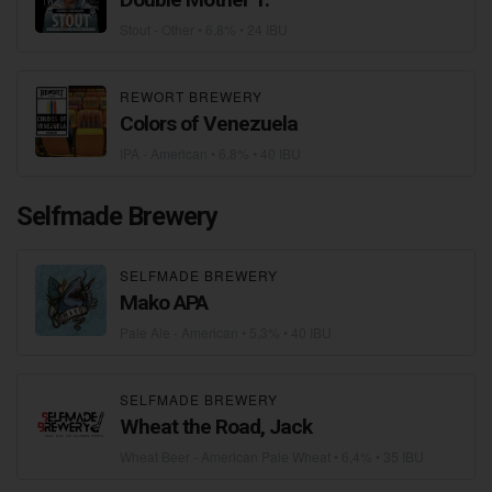
Stout - Other
• 6,8% • 24 IBU
REWORT BREWERY
Colors of Venezuela
IPA - American
• 6,8% • 40 IBU
Selfmade Brewery
SELFMADE BREWERY
Mako APA
Pale Ale - American
• 5,3% • 40 IBU
SELFMADE BREWERY
Wheat the Road, Jack
Wheat Beer - American Pale Wheat
• 6,4% • 35 IBU