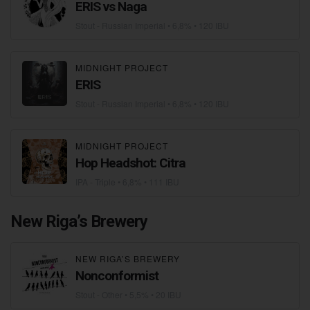
ERIS vs Naga
Stout - Russian Imperial
• 6,8% • 120 IBU
MIDNIGHT PROJECT
ERIS
Stout - Russian Imperial
• 6,8% • 120 IBU
MIDNIGHT PROJECT
Hop Headshot: Citra
IPA - Triple
• 6,8% • 111 IBU
New Riga’s Brewery
NEW RIGA’S BREWERY
Nonconformist
Stout - Other
• 5,5% • 20 IBU