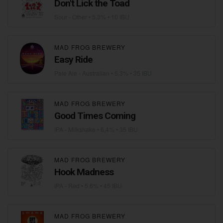
Don't Lick the Toad
Sour - Other
• 5,3% • 10 IBU
MAD FROG BREWERY
Easy Ride
Pale Ale - Australian
• 5,3% • 35 IBU
MAD FROG BREWERY
Good Times Coming
IPA - Milkshake
• 6,4% • 35 IBU
MAD FROG BREWERY
Hook Madness
IPA - Red
• 5,6% • 45 IBU
MAD FROG BREWERY