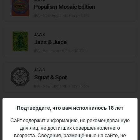
Populism Mosaic Edition
IPA - New England / Hazy
• 6,5%
JAWS
Jazz & Juice
IPA - American
• 6,5% • 30 IBU
JAWS
Squat & Spot
IPA - New England / Hazy
• 6,5%
Jungle Brewery
Подтвердите, что вам исполнилось 18 лет
Сайт содержит информацию, не рекомендованную
JUNGLE BREWERY
для лиц, не достигших совершеннолетнего
Born Again
возраста. Сведения, размещённые на сайте, не
IPA - Imperial / Double
• 6,8% • 90 IBU