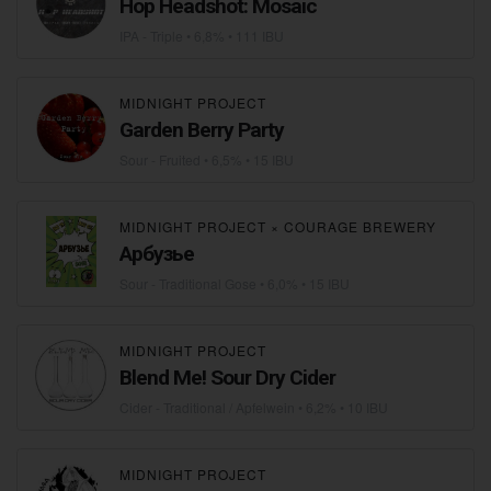
Hop Headshot: Mosaic
IPA - Triple
• 6,8% • 111 IBU
MIDNIGHT PROJECT
Garden Berry Party
Sour - Fruited
• 6,5% • 15 IBU
MIDNIGHT PROJECT
×
COURAGE BREWERY
Арбузье
Sour - Traditional Gose
• 6,0% • 15 IBU
MIDNIGHT PROJECT
Blend Me! Sour Dry Cider
Cider - Traditional / Apfelwein
• 6,2% • 10 IBU
MIDNIGHT PROJECT