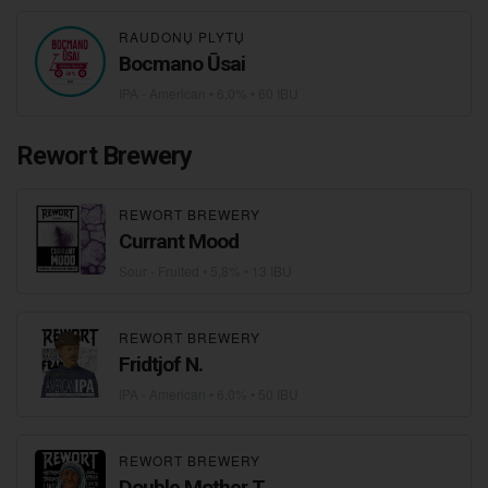
RAUDONŲ PLYTŲ
Bocmano Ūsai
IPA - American
• 6,0% • 60 IBU
Rewort Brewery
REWORT BREWERY
Currant Mood
Sour - Fruited
• 5,8% • 13 IBU
REWORT BREWERY
Fridtjof N.
IPA - American
• 6,0% • 50 IBU
REWORT BREWERY
Double Mother T.