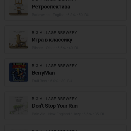
Ретроспектива
Barleywine - English
• 6,8% • 50 IBU
BIG VILLAGE BREWERY
Игра в классику
Pilsner - Other
• 5,6% • 40 IBU
BIG VILLAGE BREWERY
BerryMan
Fruit Beer
• 6,0% • 30 IBU
BIG VILLAGE BREWERY
Don't Stop Your Run
Pale Ale - New England / Hazy
• 5,5% • 35 IBU