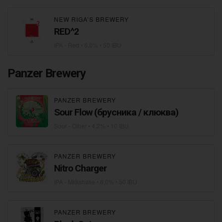
NEW RIGA’S BREWERY
RED^2
IPA - Red
• 6,0% • 50 IBU
Panzer Brewery
PANZER BREWERY
Sour Flow (брусника / клюква)
Sour - Other
• 4,2% • 10 IBU
PANZER BREWERY
Nitro Charger
IPA - Milkshake
• 6,0% • 50 IBU
PANZER BREWERY