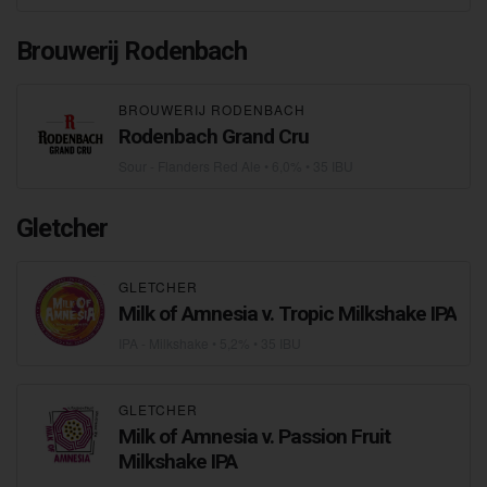
Brouwerij Rodenbach
BROUWERIJ RODENBACH
Rodenbach Grand Cru
Sour - Flanders Red Ale
• 6,0% • 35 IBU
Gletcher
GLETCHER
Milk of Amnesia v. Tropic Milkshake IPA
IPA - Milkshake
• 5,2% • 35 IBU
GLETCHER
Milk of Amnesia v. Passion Fruit
Milkshake IPA