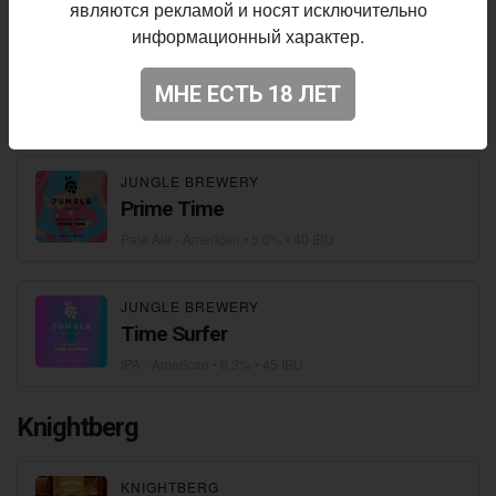
являются рекламой и носят исключительно
информационный характер.
JUNGLE BREWERY
Summer Sourrender
МНЕ ЕСТЬ 18 ЛЕТ
Sour - Fruited
• 5,0%
JUNGLE BREWERY
Prime Time
Pale Ale - American
• 5,0% • 40 IBU
JUNGLE BREWERY
Time Surfer
IPA - American
• 6,3% • 45 IBU
Knightberg
KNIGHTBERG