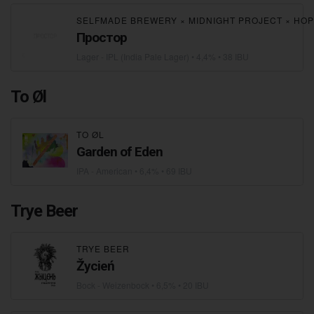
SELFMADE BREWERY
×
MIDNIGHT PROJECT
×
HOP
Простор
Lager - IPL (India Pale Lager)
• 4,4% • 38 IBU
To Øl
TO ØL
Garden of Eden
IPA - American
• 6,4% • 69 IBU
Trye Beer
TRYE BEER
Žycień
Bock - Weizenbock
• 6,5% • 20 IBU