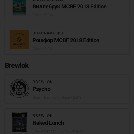
Виллебрук MCBF 2018 Edition
Other
• 6,9%
BRAUNING BIER
Рошфор MCBF 2018 Edition
Other
• 6,9%
Brewlok
BREWLOK
Psycho
Sour - Traditional Gose
• 5,5%
BREWLOK
Naked Lunch
IPA - American
• 6,0% • 70 IBU