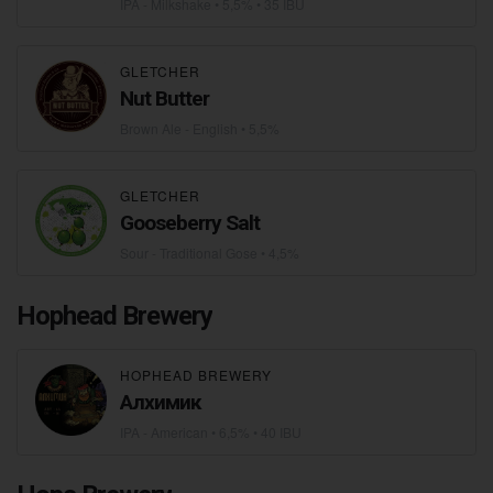
IPA - Milkshake
• 5,5% • 35 IBU
GLETCHER
Nut Butter
Brown Ale - English
• 5,5%
GLETCHER
Gooseberry Salt
Sour - Traditional Gose
• 4,5%
Hophead Brewery
HOPHEAD BREWERY
Алхимик
IPA - American
• 6,5% • 40 IBU