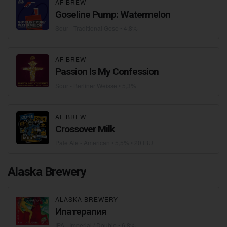
AF BREW
Goseline Pump: Watermelon
Sour - Traditional Gose
• 4,8%
AF BREW
Passion Is My Confession
Sour - Berliner Weisse
• 5,3%
AF BREW
Crossover Milk
Pale Ale - American
• 5,5% • 20 IBU
Alaska Brewery
ALASKA BREWERY
Ипатерапия
IPA - Imperial / Double
• 6,8%