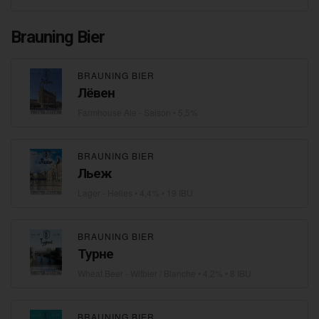
Brauning Bier
BRAUNING BIER
Лёвен
Farmhouse Ale - Saison
• 5,5%
BRAUNING BIER
Льеж
Lager - Helles
• 4,4% • 19 IBU
BRAUNING BIER
Турне
Wheat Beer - Witbier / Blanche
• 4,2% • 8 IBU
BRAUNING BIER