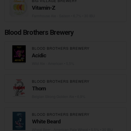
BIG VILLAGE BREWERY
Vitamin-Z
Farmhouse Ale - Saison
• 6,7% • 30 IBU
Blood Brothers Brewery
BLOOD BROTHERS BREWERY
Acidic
Wild Ale - American
• 5,5%
BLOOD BROTHERS BREWERY
Thorn
Belgian Strong Golden Ale
• 6,9%
BLOOD BROTHERS BREWERY
White Beard
Wheat Beer - American Pale Wheat
• 5,5% • 30 IBU