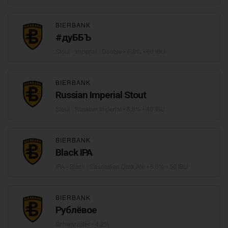
BIERBANK
#дуББЪ
Stout - Imperial / Double
• 6,8% • 60 IBU
BIERBANK
Russian Imperial Stout
Stout - Russian Imperial
• 6,8% • 80 IBU
BIERBANK
Black IPA
IPA - Black / Cascadian Dark Ale
• 5,0% • 50 IBU
BIERBANK
Рублёвое
Schwarzbier
• 4,2%