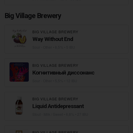
Big Village Brewery
BIG VILLAGE BREWERY
Way Without End
Sour - Other
• 6,5% • 5 IBU
BIG VILLAGE BREWERY
Когнитивный диссонанс
Sour - Other
• 5,5% • 12 IBU
BIG VILLAGE BREWERY
Liquid Antidepressant
Stout - Milk / Sweet
• 6,8% • 27 IBU
BIG VILLAGE BREWERY