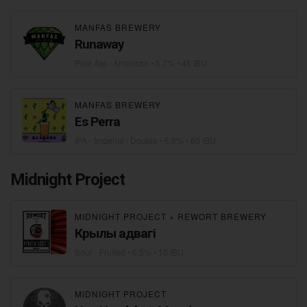
MANFAS BREWERY
Runaway
Pale Ale - American
• 5,7% • 45 IBU
MANFAS BREWERY
Es Perra
IPA - Imperial / Double
• 6,8% • 60 IBU
Midnight Project
MIDNIGHT PROJECT
×
REWORT BREWERY
Крылы адвагі
Sour - Fruited
• 6,5% • 10 IBU
MIDNIGHT PROJECT