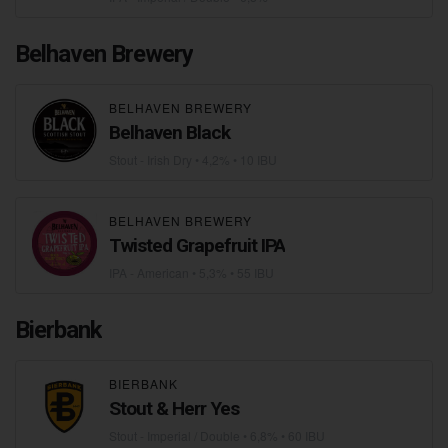
Belhaven Brewery
BELHAVEN BREWERY
Belhaven Black
Stout - Irish Dry
• 4,2% • 10 IBU
BELHAVEN BREWERY
Twisted Grapefruit IPA
IPA - American
• 5,3% • 55 IBU
Bierbank
BIERBANK
Stout & Herr Yes
Stout - Imperial / Double
• 6,8% • 60 IBU