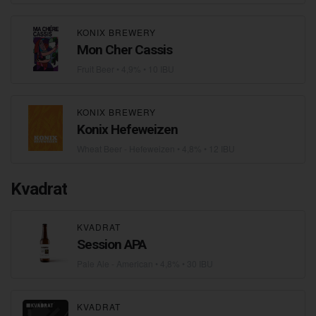
KONIX BREWERY
Mon Cher Cassis
Fruit Beer
• 4,9% • 10 IBU
KONIX BREWERY
Konix Hefeweizen
Wheat Beer - Hefeweizen
• 4,8% • 12 IBU
Kvadrat
KVADRAT
Session APA
Pale Ale - American
• 4,8% • 30 IBU
KVADRAT