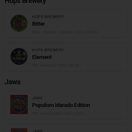
Hops Brewery
HOPS BREWERY
Bitter
Bitter - Session / Ordinary
• 4,8% • 40 IBU
HOPS BREWERY
Element
IPA - American
• 6,0% • 80 IBU
Jaws
JAWS
Populism Idarado Edition
IPA - New England / Hazy
• 6,5%
JAWS