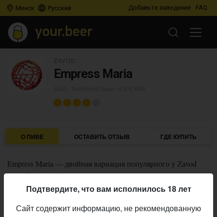
Добавьте заведение
FAQ
Минск
Русский
ZAVOD
Empress Maria
Sour - Traditional Gose
• 6,8% ABV
О ПИВЕ
ОСТАВИТЬ ОТЗЫВ
ГДЕ КУПИТЬ
Empress Maria — двойная вариация популярного у Zavod
сорта
Bloody Mary
.
Подтвердите, что вам исполнилось 18 лет
Показать описание производителя
Сайт содержит информацию, не рекомендованную
Zavod
Пивоварня: