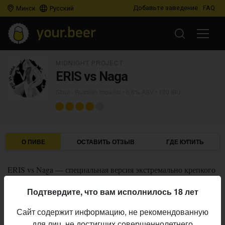
Добавьте заведение
FAQ
Минск
Русский
MIDNIGHT PROJECT
ERIS vs Naga
Stout - Russian Imperial
• 6,8% ABV • 120 IBU
О ПИВЕ
ОСТАВИТЬ ОТЗЫВ
ГДЕ КУПИТЬ
ERIS vs Naga — специальная версия экстремально крепкого
имперского стаута
ERIS
с добавлением перца Naga,
Подтвердите, что вам исполнилось 18 лет
вымоченного в панамском роме.
Сайт содержит информацию, не рекомендованную
Midnight Project
Пивоварня:
для лиц, не достигших совершеннолетнего