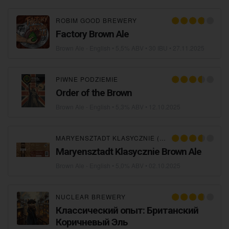
ROBIM GOOD BREWERY
Factory Brown Ale
Brown Ale - English
• 5,5% ABV • 30 IBU •
27.11.2025
PIWNE PODZIEMIE
Order of the Brown
Brown Ale - English
• 5,3% ABV •
12.10.2025
MARYENSZTADT KLASYCZNIE (MARYENSZTADT CLASSICS)
Maryensztadt Klasycznie Brown Ale
Brown Ale - English
• 5,0% ABV •
02.10.2025
NUCLEAR BREWERY
Классический опыт: Британский
Коричневый Эль