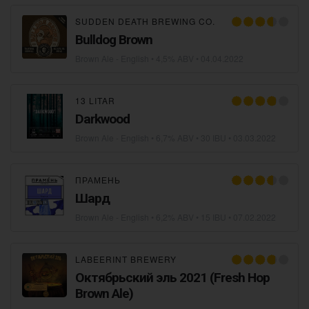
SUDDEN DEATH BREWING CO.
Bulldog Brown
Brown Ale - English
• 4,5% ABV •
04.04.2022
13 LITAR
Darkwood
Brown Ale - English
• 6,7% ABV • 30 IBU •
03.03.2022
ПРАМЕНЬ
Шард
Brown Ale - English
• 6,2% ABV • 15 IBU •
07.02.2022
LABEERINT BREWERY
Октябрьский эль 2021 (Fresh Hop
Brown Ale)