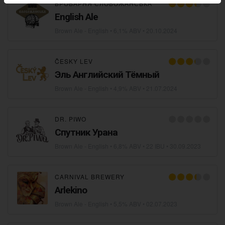
БРОВАРНЯ СЛОБОЖАНСЬКА
English Ale
Brown Ale - English
• 6,1% ABV •
20.10.2024
ČESKY LEV
Эль Английский Тёмный
Brown Ale - English
• 4,9% ABV •
21.07.2024
DR. PIWO
Спутник Урана
Brown Ale - English
• 6,8% ABV • 22 IBU •
30.09.2023
CARNIVAL BREWERY
Arlekino
Brown Ale - English
• 5,5% ABV •
02.07.2023