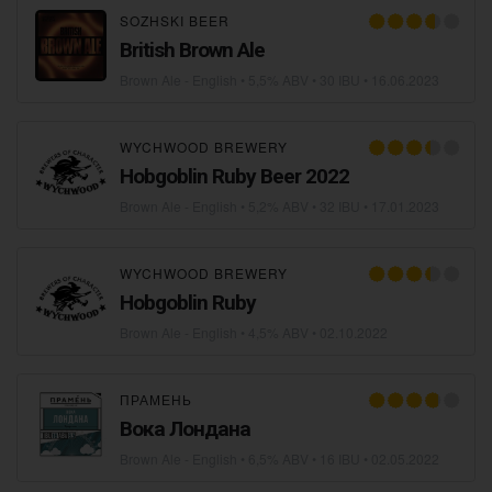
SOZHSKI BEER
British Brown Ale
Brown Ale - English
• 5,5% ABV • 30 IBU •
16.06.2023
WYCHWOOD BREWERY
Hobgoblin Ruby Beer 2022
Brown Ale - English
• 5,2% ABV • 32 IBU •
17.01.2023
WYCHWOOD BREWERY
Hobgoblin Ruby
Brown Ale - English
• 4,5% ABV •
02.10.2022
ПРАМЕНЬ
Вока Лондана
Brown Ale - English
• 6,5% ABV • 16 IBU •
02.05.2022