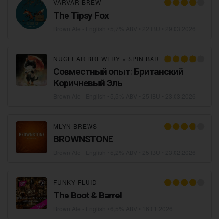
VARVAR BREW
The Tipsy Fox
Brown Ale - English
• 5,7% ABV • 22 IBU •
29.03.2026
NUCLEAR BREWERY
×
SPIN BAR
Совместный опыт: Британский
Коричневый Эль
Brown Ale - English
• 5,5% ABV • 25 IBU •
23.03.2026
MLYN BREWS
BROWNSTONE
Brown Ale - English
• 5,2% ABV • 25 IBU •
23.02.2026
FUNKY FLUID
The Boot & Barrel
Brown Ale - English
• 6,5% ABV •
16.01.2026