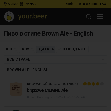
Добавьте заведение
FAQ
Минск
Русский
Пиво в стиле Brown Ale - English
IBU
ABV
ДАТА
В ПРОДАЖЕ
ВСЕ СТРАНЫ
BROWN ALE - ENGLISH
BROWAR GÓRNICZO-HUTNICZY
brązowe CIEMNE Ale
Brown Ale - English
• 5,0% ABV •
15.04.2026