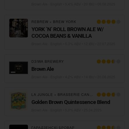
Brown Ale - English
• 5,4% ABV • 20 IBU •
06.08.2025
REBREW
×
BREW YORK
YORK `N` ROLL BROWN ALE W/
COCOA BEANS & VANILLA
Brown Ale - English
• 5,3% ABV • 12 IBU •
22.07.2025
D3IWA BREWERY
Brown Ale
Brown Ale - English
• 4,2% ABV • 14 IBU •
20.06.2025
LA JUNGLE
×
BRASSERIE CANTILLON
Golden Brown Quintessence Blend
Brown Ale - English
• 5,0% ABV •
25.04.2025
ГАРАДЗЕНСКІ БРОВАР