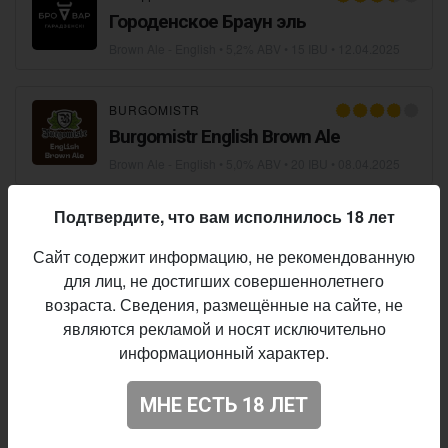
Городенское Браун эль
Brown Ale - English
• 5,2% ABV • 15 IBU •
12.04.2025
BURGOMISTR
Burgomistr English Brown Ale
Brown Ale - English
• 5,0% ABV • 20 IBU •
08.04.2025
Подтвердите, что вам исполнилось 18 лет
NUCLEAR BREWERY
×
METHOD BOTTLESHOP
Methodичный опыт
Сайт содержит информацию, не рекомендованную
для лиц, не достигших совершеннолетнего
Brown Ale - English
• 5,4% ABV • 20 IBU •
25.11.2024
возраста. Сведения, размещённые на сайте, не
являются рекламой и носят исключительно
HOPS BREWERY
информационный характер.
Cavalier
Brown Ale - English
• 4,6% ABV • 20 IBU •
21.10.2024
МНЕ ЕСТЬ 18 ЛЕТ