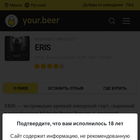
Добавьте заведение
FAQ
Минск
Русский
MIDNIGHT PROJECT
ERIS
Stout - Russian Imperial
• 6,8% ABV • 120 IBU
О ПИВЕ
ОСТАВИТЬ ОТЗЫВ
ГДЕ КУПИТЬ
ERIS — экстремально крепкий имперский стаут, сваренный
в коллаборации Midnight Project Brewery и домашней
пивоварни LEXX Home Brewery.
Подтвердите, что вам исполнилось 18 лет
Midnight Project
Пивоварня:
Сайт содержит информацию, не рекомендованную