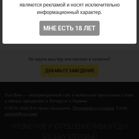
являются рекламой и носят исключительно
Начало
информационный характер.
17.02.2017
выпуска:
3.914
Оценка:
МНЕ ЕСТЬ 18 ЛЕТ
Не нашли ваш бар или магазин в каталоге?
ДОБАВЬТЕ ЗАВЕДЕНИЕ
Your.Beer — информационный сайт и мобильное приложение о пиве
и пивных заведениях в Беларуси и Украине
© 2016–2026 Все права защищены.
Положения и условия
. Email:
contact@your.beer
ЧРЕЗМЕРНОЕ УПОТРЕБЛЕНИЕ ПИВА ВРЕДИТ
ВАШЕМУ ЗДОРОВЬЮ