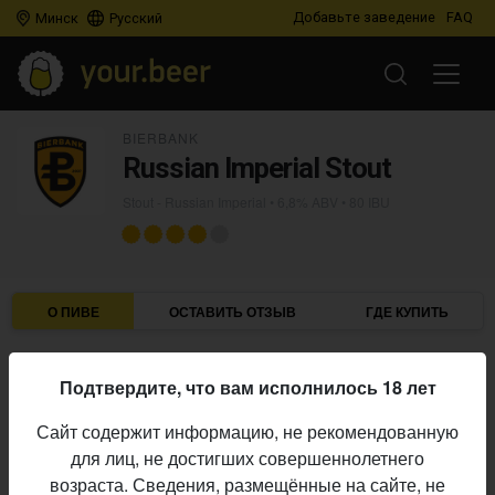
Добавьте заведение
FAQ
Минск
Русский
BIERBANK
Russian Imperial Stout
Stout - Russian Imperial
• 6,8% ABV • 80 IBU
О ПИВЕ
ОСТАВИТЬ ОТЗЫВ
ГДЕ КУПИТЬ
Bierbank
Пивоварня:
Подтвердите, что вам исполнилось 18 лет
Stout - Russian Imperial
Стиль:
Сайт содержит информацию, не рекомендованную
23,0%
Плотность:
для лиц, не достигших совершеннолетнего
6,8%
Алкоголь:
возраста. Сведения, размещённые на сайте, не
80 IBU
Горечь: