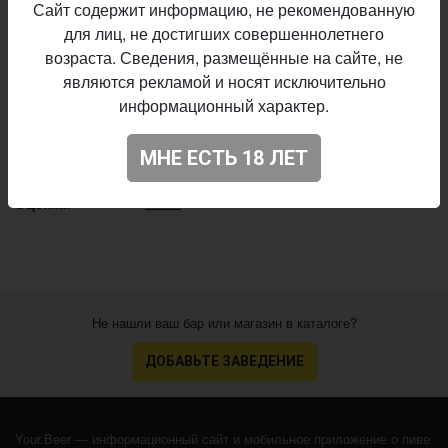
Сайт содержит информацию, не рекомендованную
долгим послевкусием.
для лиц, не достигших совершеннолетнего
Brouwerij Rodenbach
Пивоварня:
возраста. Сведения, размещённые на сайте, не
Sour - Flanders Red Ale
Стиль:
являются рекламой и носят исключительно
6,0%
Алкоголь:
информационный характер.
35 IBU
Горечь:
Начало
МНЕ ЕСТЬ 18 ЛЕТ
08.11.2010
выпуска:
3.634
Оценка:
Не нашли ваш бар или магазин в каталоге?
ДОБАВЬТЕ ЗАВЕДЕНИЕ
Your.Beer — информационный сайт и мобильное приложение о пиве