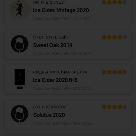
ON THE BONES
Ice Cider. Vintage 2020
Cider - Ice
• 6,8% ABV •
13.12.2022
CYDR CHYLICZKI
Sweet Oak 2019
Cider - Ice
• 6,8% ABV •
01.10.2022
СИДРЫ МАКСИМА БРЕХТА
Ice Cider 2020 №5
Cider - Ice
• 6,8% ABV •
22.07.2022
CYDR IGNACÓW
Solūtus 2020
Cider - Ice
• 6,8% ABV •
06.07.2022