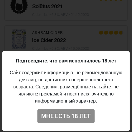
Solūtus 2021
Cider - Ice
• 6,8% ABV •
21.12.2023
ASHRAM CIDER
Ice Cider 2022
Cider - Ice
• 6,8% ABV •
16.09.2023
Подтвердите, что вам исполнилось 18 лет
CUBE CIDERS
Сайт содержит информацию, не рекомендованную
Ice Cube Perry
для лиц, не достигших совершеннолетнего
Cider - Ice
• 6,8% ABV •
05.06.2023
возраста. Сведения, размещённые на сайте, не
являются рекламой и носят исключительно
информационный характер.
ON THE BONES
Applejack. Vintage 2019.
МНЕ ЕСТЬ 18 ЛЕТ
Cider - Ice
• 6,8% ABV •
20.01.2023