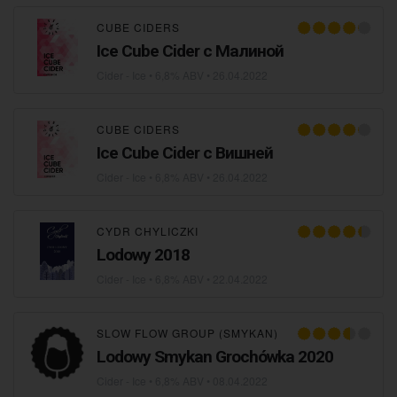
CUBE CIDERS
Ice Cube Cider с Малиной
Cider - Ice
• 6,8% ABV •
26.04.2022
CUBE CIDERS
Ice Cube Cider с Вишней
Cider - Ice
• 6,8% ABV •
26.04.2022
CYDR CHYLICZKI
Lodowy 2018
Cider - Ice
• 6,8% ABV •
22.04.2022
SLOW FLOW GROUP (SMYKAN)
Lodowy Smykan Grochówka 2020
Cider - Ice
• 6,8% ABV •
08.04.2022