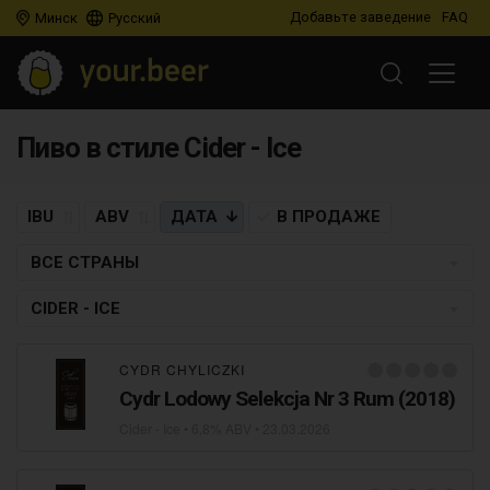
Добавьте заведение
FAQ
Минск
Русский
Пиво в стиле Cider - Ice
IBU
ABV
ДАТА
В ПРОДАЖЕ
ВСЕ СТРАНЫ
CIDER - ICE
CYDR CHYLICZKI
Cydr Lodowy Selekcja Nr 3 Rum (2018)
Cider - Ice
• 6,8% ABV •
23.03.2026