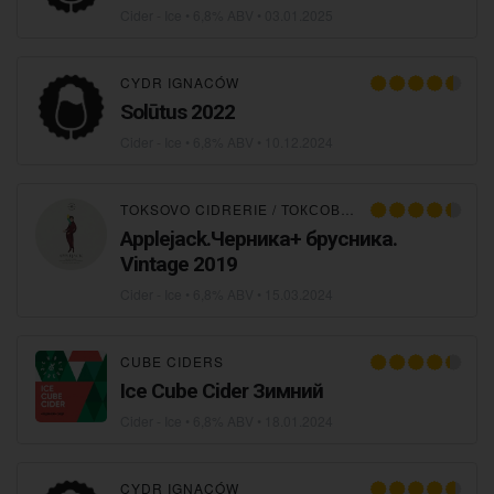
Cider - Ice
• 6,8% ABV •
03.01.2025
CYDR IGNACÓW
Solūtus 2022
Cider - Ice
• 6,8% ABV •
10.12.2024
TOKSOVO CIDRERIE / ТОКСОВСКАЯ СИДРЕРИЯ
Applejack.Черника+ брусника.
Vintage 2019
Cider - Ice
• 6,8% ABV •
15.03.2024
CUBE CIDERS
Ice Cube Cider Зимний
Cider - Ice
• 6,8% ABV •
18.01.2024
CYDR IGNACÓW