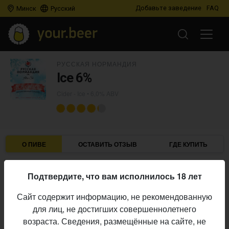
Добавьте заведение
FAQ
Минск
Русский
РУССКАЯ НОРМАНДИЯ
Ice 6%
Cider - Ice
• 6,0% ABV
О ПИВЕ
ОСТАВИТЬ ОТЗЫВ
ГДЕ КУПИТЬ
Русская Нормандия
Пивоварня:
Подтвердите, что вам исполнилось 18 лет
Cider - Ice
Стиль:
Сайт содержит информацию, не рекомендованную
6,0%
Алкоголь:
для лиц, не достигших совершеннолетнего
Начало
возраста. Сведения, размещённые на сайте, не
18.06.2022
выпуска: