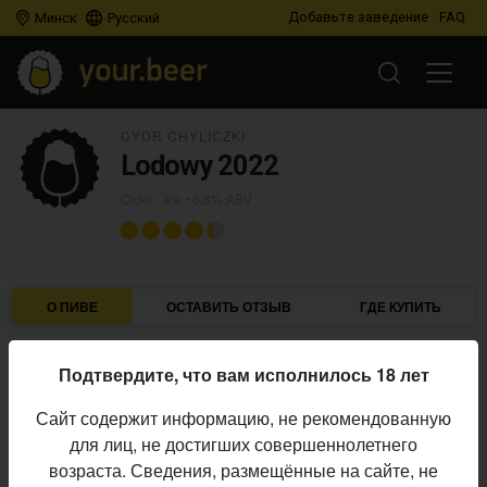
Добавьте заведение
FAQ
Минск
Русский
CYDR CHYLICZKI
Lodowy 2022
Cider - Ice
• 6,8% ABV
О ПИВЕ
ОСТАВИТЬ ОТЗЫВ
ГДЕ КУПИТЬ
Cydr Chyliczki
Пивоварня:
Подтвердите, что вам исполнилось 18 лет
Cider - Ice
Стиль:
Сайт содержит информацию, не рекомендованную
6,8%
Алкоголь:
для лиц, не достигших совершеннолетнего
Начало
возраста. Сведения, размещённые на сайте, не
15.10.2025
выпуска: