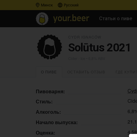
Минск
Русский
Статьи о пиве
CYDR IGNACÓW
Solūtus 2021
Cider - Ice
• 6,8% ABV
О ПИВЕ
ОСТАВИТЬ ОТЗЫВ
ГДЕ КУПИ
Cyd
Пивоварня:
Cide
Стиль:
6,8
Алкоголь:
21.
Начало выпуска:
4.5
Оценка: