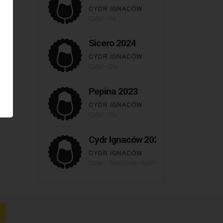
CYDR IGNACÓW
Cider - Ice
Sicero 2024
CYDR IGNACÓW
Cider - Dry
Pepina 2023
CYDR IGNACÓW
Cider - Dry
Cydr Ignaców 2023
CYDR IGNACÓW
Cider - Traditional / Apfelwein