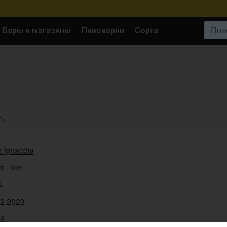
Поиск:
Бары и магазины
Пивоварни
Сорта
ТЬ
r Ignaców
r - Ice
%
12.2023
86