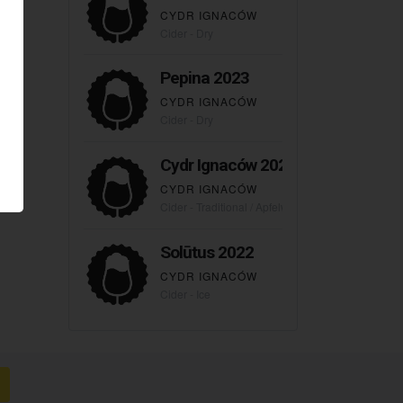
CYDR IGNACÓW
Cider - Dry
Pepina 2023
CYDR IGNACÓW
Cider - Dry
Cydr Ignaców 2023
CYDR IGNACÓW
Cider - Traditional / Apfelwein
Solūtus 2022
CYDR IGNACÓW
Cider - Ice