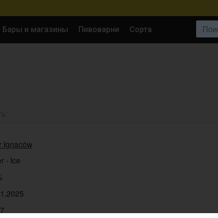
Поиск:
Бары и магазины
Пивоварни
Сорта
ТЬ
r Ignaców
r - Ice
%
11.2025
27