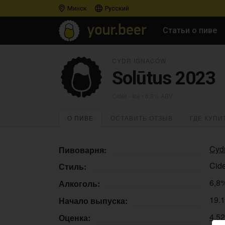
Минск
Русский
Статьи о пиве
CYDR IGNACÓW
Solūtus 2023
Cider - Ice
• 6,8% ABV
О ПИВЕ
ОСТАВИТЬ ОТЗЫВ
ГДЕ КУПИ
Cyd
Пивоварня:
Cide
Стиль:
6,8
Алкоголь:
19.
Начало выпуска:
4.5
Оценка: