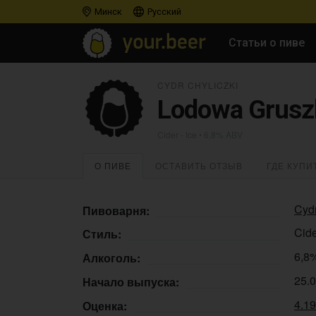
Минск
Русский
Статьи о пиве
CYDR CHYLICZKI
Lodowa Grusz
Cider - Ice
• 6,8% ABV
О ПИВЕ
ОСТАВИТЬ ОТЗЫВ
ГДЕ КУПИ
Cydr
Пивоварня:
Cide
Стиль:
6,8
Алкоголь:
25.
Начало выпуска:
4.1
Оценка: