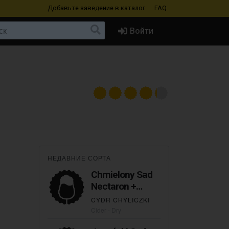
Добавьте заведение
в каталог
FAQ
Войти
НЕДАВНИЕ СОРТА
Chmielony Sad
Nectaron +
Riwaka
CYDR CHYLICZKI
Cider - Dry