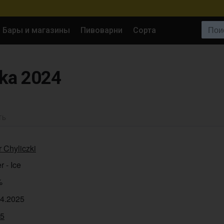
Поиск:
Бары и магазины
Пивоварни
Сорта
ka 2024
ТЬ
 Chyliczki
r - Ice
%
04.2025
95