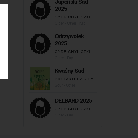
Japoński Sad
2025
CYDR CHYLICZKI
Cider - Other Fruit
Odrzywołek
2025
CYDR CHYLICZKI
Cider - Dry
Kwaśny Sad
BROFAKTURA
×
CYDR CHYLICZKI
Sour - Other
DELBARD 2025
CYDR CHYLICZKI
Cider - Dry