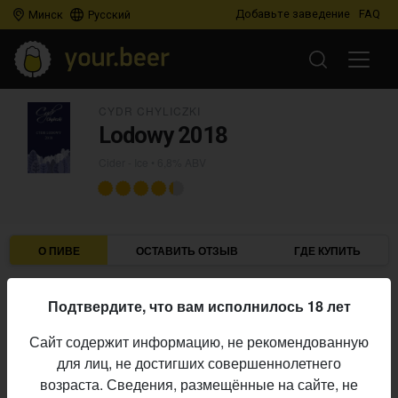
Добавьте заведение
FAQ
Минск
Русский
CYDR CHYLICZKI
Lodowy 2018
Cider - Ice
• 6,8% ABV
О ПИВЕ
ОСТАВИТЬ ОТЗЫВ
ГДЕ КУПИТЬ
Cydr Chyliczki
Пивоварня:
Подтвердите, что вам исполнилось 18 лет
Cider - Ice
Стиль:
Сайт содержит информацию, не рекомендованную
6,8%
Алкоголь:
для лиц, не достигших совершеннолетнего
Начало
возраста. Сведения, размещённые на сайте, не
22.04.2022
выпуска: