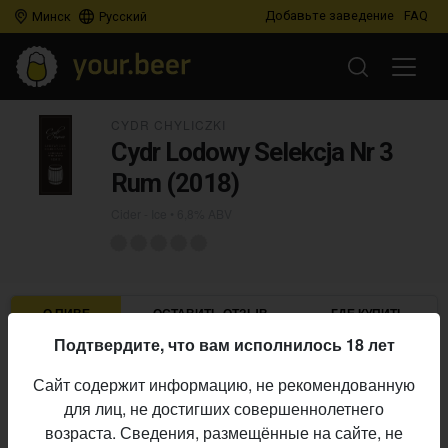
Добавьте заведение
FAQ
Минск
Русский
CYDR CHYLICZKI
Cydr Lodowy Selekcja Nr 3
Rum (2018)
Cider - Ice
• 6,8% ABV
О ПИВЕ
ОСТАВИТЬ ОТЗЫВ
ГДЕ КУПИТЬ
Подтвердите, что вам исполнилось 18 лет
Cydr Chyliczki
Пивоварня:
Сайт содержит информацию, не рекомендованную
Cider - Ice
Стиль:
для лиц, не достигших совершеннолетнего
6,8%
Алкоголь:
возраста. Сведения, размещённые на сайте, не
Начало