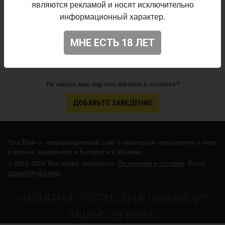
являются рекламой и носят исключительно
23.03.2026
выпуска:
информационный характер.
N/A
Оценка:
МНЕ ЕСТЬ 18 ЛЕТ
Не нашли ваш бар или магазин в каталоге?
ДОБАВЬТЕ ЗАВЕДЕНИЕ
Your.Beer — информационный сайт и мобильное приложение о пиве
и пивных заведениях в Беларуси и Украине
© 2016–2026 Все права защищены.
Положения и условия
. Email:
contact@your.beer
ЧРЕЗМЕРНОЕ УПОТРЕБЛЕНИЕ ПИВА ВРЕДИТ
ВАШЕМУ ЗДОРОВЬЮ