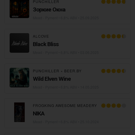
PUNCHILLER
Зоркие Окна
Mead - Pyment
• 6,8% ABV •
25.09.2025
ALCOVE
Black Bliss
Mead - Pyment
• 6,8% ABV •
03.06.2025
PUNCHILLER
×
BEER.BY
Wild Elven Wine
Mead - Pyment
• 6,8% ABV •
14.05.2025
FROGKING AWESOME MEADERY
NIKA
Mead - Pyment
• 6,8% ABV •
25.10.2024