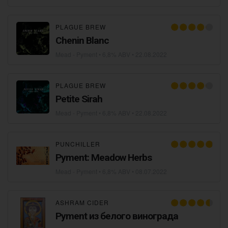
PLAGUE BREW
Chenin Blanc
Mead - Pyment
• 6,8% ABV •
22.08.2022
PLAGUE BREW
Petite Sirah
Mead - Pyment
• 6,8% ABV •
22.08.2022
PUNCHILLER
Pyment: Meadow Herbs
Mead - Pyment
• 6,8% ABV •
08.07.2022
ASHRAM CIDER
Pyment из белого винограда