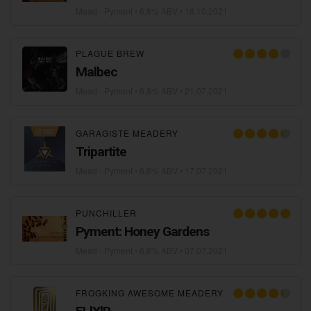
Mead - Pyment
• 6,8% ABV •
16.10.2021
PLAGUE BREW
Malbec
Mead - Pyment
• 6,8% ABV •
21.07.2021
GARAGISTE MEADERY
Tripartite
Mead - Pyment
• 6,8% ABV •
17.07.2021
PUNCHILLER
Pyment: Honey Gardens
Mead - Pyment
• 6,8% ABV •
07.07.2021
FROGKING AWESOME MEADERY