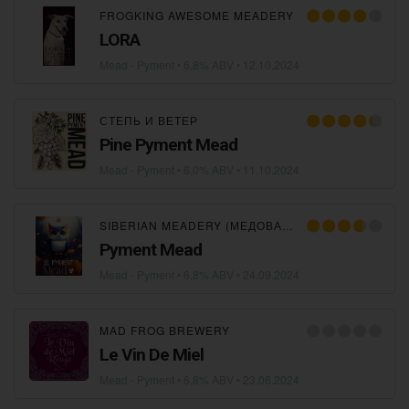
FROGKING AWESOME MEADERY
LORA
Mead - Pyment
• 6,8% ABV •
12.10.2024
СТЕПЬ И ВЕТЕР
Pine Pyment Mead
Mead - Pyment
• 6,0% ABV •
11.10.2024
SIBERIAN MEADERY (МЕДОВАРНЯ МЕДА СИБИРИ)
Pyment Mead
Mead - Pyment
• 6,8% ABV •
24.09.2024
MAD FROG BREWERY
Le Vin De Miel
Mead - Pyment
• 6,8% ABV •
23.06.2024