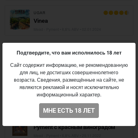
UGAR
Vinea
Mead - Pyment
• 6,8% ABV •
02.01.2024
СТЕПЬ И ВЕТЕР
Подтвердите, что вам исполнилось 18 лет
Grape Mulled Mead
Сайт содержит информацию, не рекомендованную
Mead - Pyment
• 6,0% ABV •
15.11.2023
для лиц, не достигших совершеннолетнего
возраста. Сведения, размещённые на сайте, не
SINDROM BREWERY
являются рекламой и носят исключительно
Triceratops
информационный характер.
Mead - Pyment
• 6,8% ABV •
25.01.2023
МНЕ ЕСТЬ 18 ЛЕТ
ASHRAM CIDER
Pyment с красным виноградом
Mead - Pyment
• 6,8% ABV •
29.11.2022