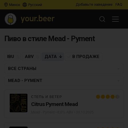
Добавьте заведение
FAQ
Минск
Русский
Пиво в стиле Mead - Pyment
IBU
ABV
ДАТА
В ПРОДАЖЕ
ВСЕ СТРАНЫ
MEAD - PYMENT
СТЕПЬ И ВЕТЕР
Citrus Pyment Mead
Mead - Pyment
• 6,0% ABV •
30.10.2025