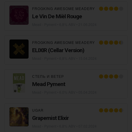
FROGKING AWESOME MEADERY
Le Vin De Mièl Rouge
Mead - Pyment
• 6,8% ABV •
21.06.2024
FROGKING AWESOME MEADERY
ELIXIR (Cellar Version)
Mead - Pyment
• 6,8% ABV •
15.04.2024
СТЕПЬ И ВЕТЕР
Mead Pyment
Mead - Pyment
• 6,0% ABV •
05.04.2024
UGAR
Grapemist Elixir
Mead - Pyment
• 6,8% ABV •
07.02.2024