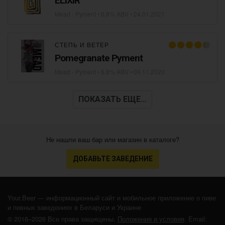
ELlXlR
Mead - Pyment
• 6,8% ABV •
24.01.2021
СТЕПЬ И ВЕТЕР
Pomegranate Pyment
Mead - Pyment
• 6,8% ABV •
09.11.2020
ПОКАЗАТЬ ЕЩЕ...
Не нашли ваш бар или магазин в каталоге?
ДОБАВЬТЕ ЗАВЕДЕНИЕ
Your.Beer — информационный сайт и мобильное приложение о пиве
и пивных заведениях в Беларуси и Украине
© 2016–2026 Все права защищены.
Положения и условия
. Email: