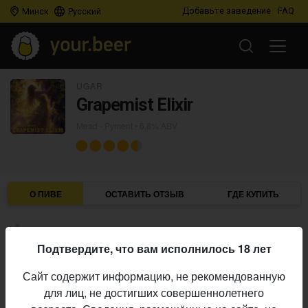
Добавьте заведение
FAQ
Минск
Русский
UGAR
Grapemist Elixir
Mead - Pyment
• 6,8% ABV
О ПИВЕ
ОСТАВИТЬ ОТЗЫВ
ГДЕ КУПИТЬ
Полусухой гречишный питный мёд с соком винограда.
Подтвердите, что вам исполнилось 18 лет
Описание производителя
Сайт содержит информацию, не рекомендованную
Ugar
Пивоварня:
для лиц, не достигших совершеннолетнего
Mead - Pyment
Стиль: