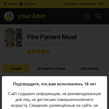
Добавьте заведение
FAQ
Минск
Русский
СТЕПЬ И ВЕТЕР
Pine Pyment Mead
Mead - Pyment
• 6,0% ABV
О ПИВЕ
ОСТАВИТЬ ОТЗЫВ
ГДЕ КУПИТЬ
Степь и ветер
Пивоварня:
Подтвердите, что вам исполнилось 18 лет
Mead - Pyment
Стиль:
Сайт содержит информацию, не рекомендованную
6,0%
Алкоголь:
для лиц, не достигших совершеннолетнего
Начало
возраста. Сведения, размещённые на сайте, не
11.10.2024
выпуска: