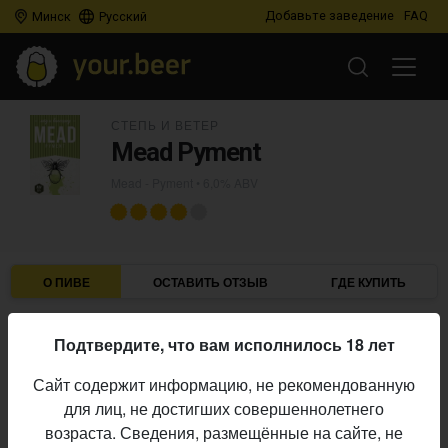
Добавьте заведение
FAQ
Минск
Русский
СТЕПЬ И ВЕТЕР
Mead Pyment
Mead - Pyment
• 6,0% ABV
О ПИВЕ
ОСТАВИТЬ ОТЗЫВ
ГДЕ КУПИТЬ
Степь и ветер
Пивоварня:
Подтвердите, что вам исполнилось 18 лет
Mead - Pyment
Стиль:
Сайт содержит информацию, не рекомендованную
6,0%
Алкоголь:
для лиц, не достигших совершеннолетнего
Начало
возраста. Сведения, размещённые на сайте, не
05.04.2024
выпуска: