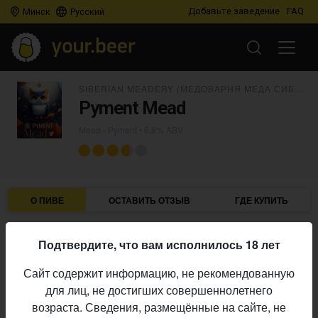
Добавьте заведение
FAQ
Минск
Русский
SIBERIAN MEADERY (МЕДОВАРНЯ МЕДА СИБИРИ)
Pyment Mead
Mead - Pyment
• 6,8% ABV
О ПИВЕ
ОСТАВИТЬ ОТЗЫВ
ГДЕ КУПИТЬ
Siberian Meadery (Медоварня МедА Сибири)
Пивоварни:
Подтвердите, что вам исполнилось 18 лет
Mead - Pyment
Стиль:
Сайт содержит информацию, не рекомендованную
6,8%
Алкоголь:
для лиц, не достигших совершеннолетнего
Начало
возраста. Сведения, размещённые на сайте, не
24.09.2024
выпуска: