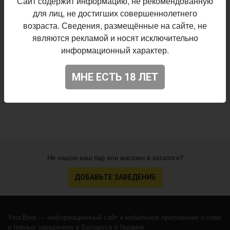
Сайт содержит информацию, не рекомендованную
для лиц, не достигших совершеннолетнего
Описание производителя
возраста. Сведения, размещённые на сайте, не
Punchiller
Пивоварня:
являются рекламой и носят исключительно
Mead - Pyment
Стиль:
информационный характер.
6,8%
Алкоголь:
Начало
МНЕ ЕСТЬ 18 ЛЕТ
08.07.2022
выпуска:
4.832
Оценка:
Не нашли ваш бар или магазин в каталоге?
ДОБАВЬТЕ ЗАВЕДЕНИЕ
Your.Beer — информационный сайт и мобильное приложение о пиве
и пивных заведениях в Беларуси и Украине