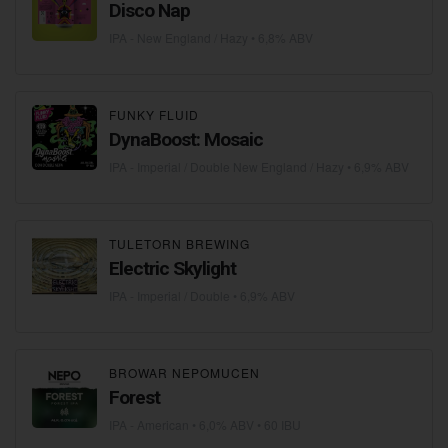
Disco Nap
IPA - New England / Hazy
• 6,8% ABV
FUNKY FLUID
DynaBoost: Mosaic
IPA - Imperial / Double New England / Hazy
• 6,9% ABV
TULETORN BREWING
Electric Skylight
IPA - Imperial / Double
• 6,9% ABV
BROWAR NEPOMUCEN
Forest
IPA - American
• 6,0% ABV • 60 IBU