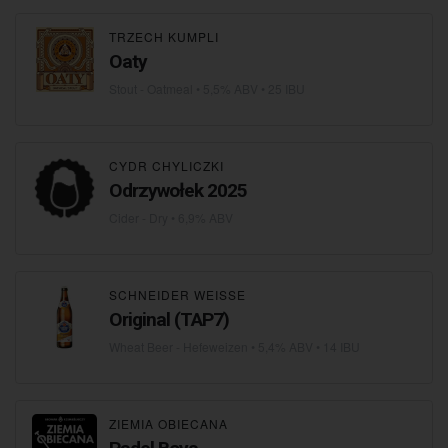
TRZECH KUMPLI
Oaty
Stout - Oatmeal
• 5,5% ABV • 25 IBU
CYDR CHYLICZKI
Odrzywołek 2025
Cider - Dry
• 6,9% ABV
SCHNEIDER WEISSE
Original (TAP7)
Wheat Beer - Hefeweizen
• 5,4% ABV • 14 IBU
ZIEMIA OBIECANA