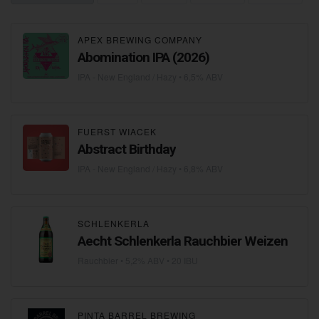
APEX BREWING COMPANY
Abomination IPA (2026)
IPA - New England / Hazy
• 6,5% ABV
FUERST WIACEK
Abstract Birthday
IPA - New England / Hazy
• 6,8% ABV
SCHLENKERLA
Aecht Schlenkerla Rauchbier Weizen
Rauchbier
• 5,2% ABV • 20 IBU
PINTA BARREL BREWING