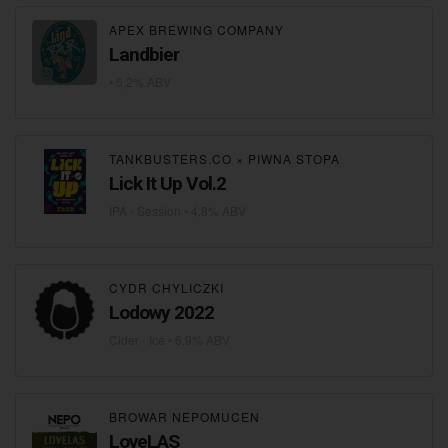
APEX BREWING COMPANY
Landbier
• 5,2% ABV
TANKBUSTERS.CO
×
PIWNA STOPA
Lick It Up Vol.2
IPA - Session
• 4,8% ABV
CYDR CHYLICZKI
Lodowy 2022
Cider - Ice
• 6,9% ABV
BROWAR NEPOMUCEN
LoveLAS