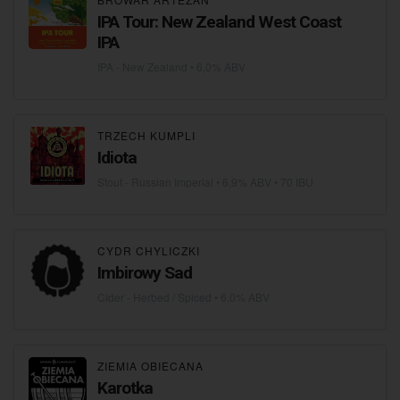
IPA Tour: New Zealand West Coast
IPA
IPA - New Zealand
• 6,0% ABV
TRZECH KUMPLI
Idiota
Stout - Russian Imperial
• 6,9% ABV • 70 IBU
CYDR CHYLICZKI
Imbirowy Sad
Cider - Herbed / Spiced
• 6,0% ABV
ZIEMIA OBIECANA
Karotka