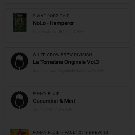
PIWNE PODZIEMIE
NoLo - Hemperor
Non-Alcoholic - IPA
• 0,5% ABV
WHITE CROW BREW DIVISION
La Tomatina Originale Vol.3
Sour - Tomato / Vegetable Gose
• 5,0% ABV
FUNKY FLUID
Cucumber & Mint
Sour - Other
• 4,0% ABV
FUNKY FLUID
×
VAULT CITY BREWING