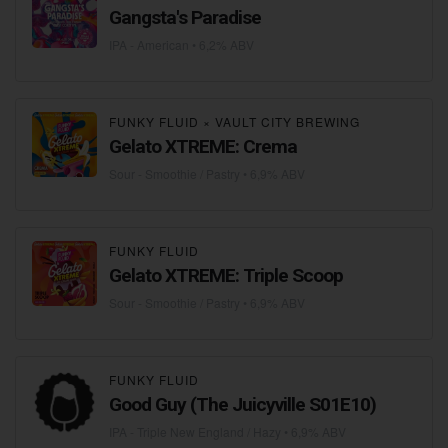
Gangsta's Paradise
IPA - American
• 6,2% ABV
FUNKY FLUID
×
VAULT CITY BREWING
Gelato XTREME: Crema
Sour - Smoothie / Pastry
• 6,9% ABV
FUNKY FLUID
Gelato XTREME: Triple Scoop
Sour - Smoothie / Pastry
• 6,9% ABV
FUNKY FLUID
Good Guy (The Juicyville S01E10)
IPA - Triple New England / Hazy
• 6,9% ABV