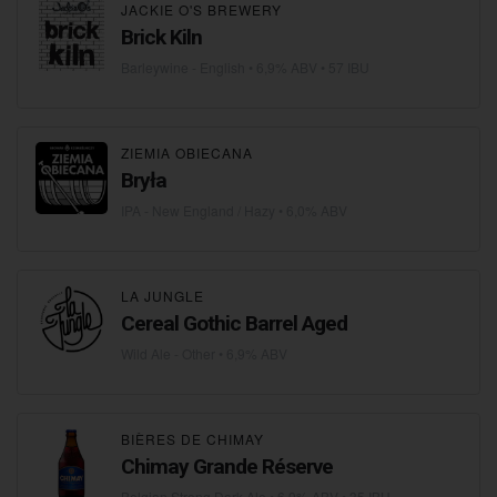
JACKIE O'S BREWERY
Brick Kiln
Barleywine - English
• 6,9% ABV • 57 IBU
ZIEMIA OBIECANA
Bryła
IPA - New England / Hazy
• 6,0% ABV
LA JUNGLE
Cereal Gothic Barrel Aged
Wild Ale - Other
• 6,9% ABV
BIÈRES DE CHIMAY
Chimay Grande Réserve
Belgian Strong Dark Ale
• 6,9% ABV • 35 IBU