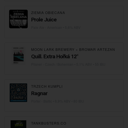
ZIEMIA OBIECANA
Prole Juice
Pale Ale - American
• 5,6% ABV
MOON LARK BREWERY
×
BROWAR ARTEZAN
Quill. Extra Hořká 12°
Pilsner - Czech / Bohemian
• 5,1% ABV • 55 IBU
TRZECH KUMPLI
Ragnar
Porter - Baltic
• 6,9% ABV • 80 IBU
TANKBUSTERS.CO