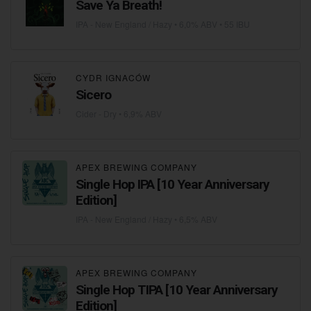
Save Ya Breath!
IPA - New England / Hazy
• 6,0% ABV • 55 IBU
CYDR IGNACÓW
Sicero
Cider - Dry
• 6,9% ABV
APEX BREWING COMPANY
Single Hop IPA [10 Year Anniversary
Edition]
IPA - New England / Hazy
• 6,5% ABV
APEX BREWING COMPANY
Single Hop TIPA [10 Year Anniversary
Edition]