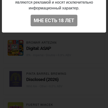
являются рекламой и носят исключительно
CYDR CHYLICZKI
информационный характер.
Cydr Spokojny 2024 Z Odmiany
Chopin
МНЕ ЕСТЬ 18 ЛЕТ
Cider - Dry
• 6,9% ABV
BROWAR ARTEZAN
Digital: ASAP
IPA - Imperial / Double
• 6,9% ABV
PINTA BARREL BREWING
Disclosed (2026)
Wild Ale - Other
• 6,0% ABV
FUERST WIACEK