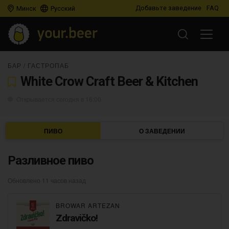
Добавьте заведение
FAQ
Минск
Русский
БАР
/
ГАСТРОПАБ
White Crow Craft Beer & Kitchen
Открывается сегодня в 16:00
ПИВО
О ЗАВЕДЕНИИ
Разливное пиво
Обновлено 11 часов назад
BROWAR ARTEZAN
Zdravičko!