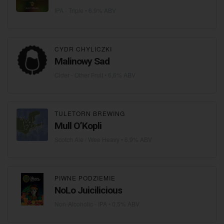
IPA - Triple
• 6,9% ABV
CYDR CHYLICZKI
Malinowy Sad
Cider - Other Fruit
• 6,6% ABV
TULETORN BREWING
Mull O’Kopli
Scotch Ale / Wee Heavy
• 6,9% ABV
PIWNE PODZIEMIE
NoLo Juicilicious
Non-Alcoholic - IPA
• 0,5% ABV