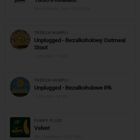
Non-Alcoholic - Sour
• 0,5% ABV
TRZECH KUMPLI
Unplugged - Bezalkoholowy Oatmeal
Stout
• 0,5% ABV • 10 IBU
TRZECH KUMPLI
Unplugged - Bezalkoholowe IPA
• 0,5% ABV • 20 IBU
FUNKY FLUID
Velvet
IPA - Quadruple
• 6,9% ABV