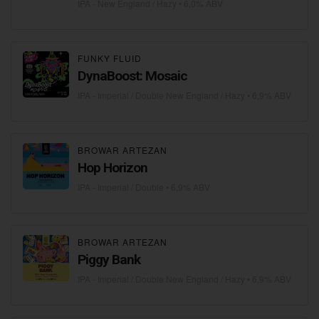
IPA - New England / Hazy
• 6,0% ABV
FUNKY FLUID
DynaBoost: Mosaic
IPA - Imperial / Double New England / Hazy
• 6,9% ABV
BROWAR ARTEZAN
Hop Horizon
IPA - Imperial / Double
• 6,9% ABV
BROWAR ARTEZAN
Piggy Bank
IPA - Imperial / Double New England / Hazy
• 6,9% ABV