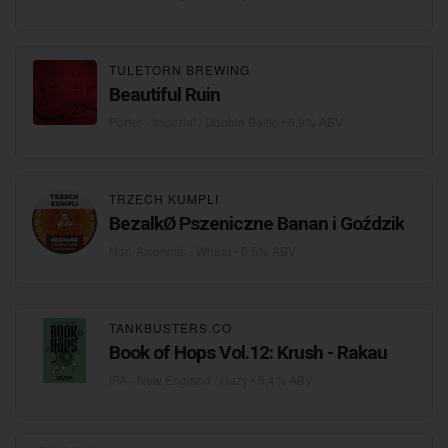
TULETORN BREWING
Beautiful Ruin
Porter - Imperial / Double Baltic
• 6,9% ABV
TRZECH KUMPLI
BezalkØ Pszeniczne Banan i Goździk
Non-Alcoholic - Wheat
• 0,5% ABV
TANKBUSTERS.CO
Book of Hops Vol.12: Krush - Rakau
IPA - New England / Hazy
• 6,4% ABV