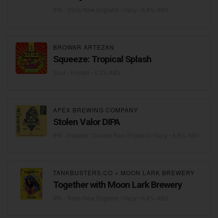
IPA - Triple New England / Hazy
• 6,9% ABV
BROWAR ARTEZAN
Squeeze: Tropical Splash
Sour - Fruited
• 4,3% ABV
APEX BREWING COMPANY
Stolen Valor DIPA
IPA - Imperial / Double New England / Hazy
• 6,9% ABV
TANKBUSTERS.CO
×
MOON LARK BREWERY
Together with Moon Lark Brewery
IPA - Triple New England / Hazy
• 6,9% ABV