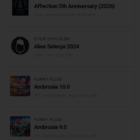
Affection 5th Anniversary (2026)
Stout - Imperial / Double
• 6,9% ABV
CYDR CHYLICZKI
Alwa Selecja 2024
Cider - Dry
• 6,5% ABV
FUNKY FLUID
Ambrosia 10.0
IPA - New England / Hazy
• 6,9% ABV
FUNKY FLUID
Ambrosia 9.0
IPA - New England / Hazy
• 6,9% ABV