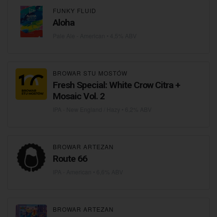
FUNKY FLUID
Aloha
Pale Ale - American
• 4,5% ABV
BROWAR STU MOSTÓW
Fresh Special: White Crow Citra +
Mosaic Vol. 2
IPA - New England / Hazy
• 6,2% ABV
BROWAR ARTEZAN
Route 66
IPA - American
• 6,6% ABV
BROWAR ARTEZAN