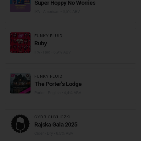
Super Hoppy No Worries
IPA - American
• 6,5% ABV
FUNKY FLUID
Ruby
IPA - Red
• 6,9% ABV
FUNKY FLUID
The Porter's Lodge
Porter - English
• 4,4% ABV
CYDR CHYLICZKI
Rajska Gala 2025
Cider - Dry
• 6,5% ABV