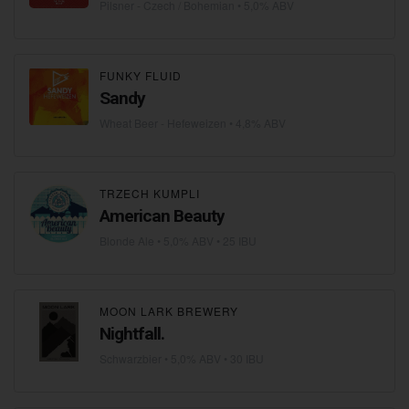
Pilsner - Czech / Bohemian
• 5,0% ABV
FUNKY FLUID
Sandy
Wheat Beer - Hefeweizen
• 4,8% ABV
TRZECH KUMPLI
American Beauty
Blonde Ale
• 5,0% ABV • 25 IBU
MOON LARK BREWERY
Nightfall.
Schwarzbier
• 5,0% ABV • 30 IBU