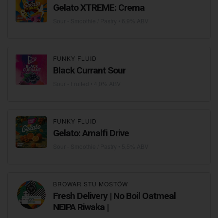
Gelato XTREME: Crema
Sour - Smoothie / Pastry
• 6,9% ABV
FUNKY FLUID
Black Currant Sour
Sour - Fruited
• 4,0% ABV
FUNKY FLUID
Gelato: Amalfi Drive
Sour - Smoothie / Pastry
• 5,5% ABV
BROWAR STU MOSTÓW
Fresh Delivery | No Boil Oatmeal
NEIPA Riwaka |