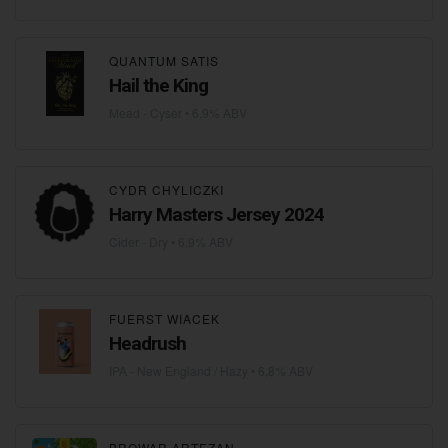
QUANTUM SATIS
Hail the King
Mead - Cyser
• 6,9% ABV
CYDR CHYLICZKI
Harry Masters Jersey 2024
Cider - Dry
• 6,9% ABV
FUERST WIACEK
Headrush
IPA - New England / Hazy
• 6,8% ABV
BROWAR ARTEZAN