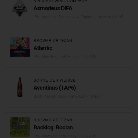
APEX BREWING COMPANY
Asmodeus DIPA
IPA - Imperial / Double New England / Hazy
• 6,9% ABV • 65 IBU
BROWAR ARTEZAN
Atlantic
IPA - New England / Hazy
• 6,0% ABV
SCHNEIDER WEISSE
Aventinus (TAP6)
Bock - Weizenbock
• 6,9% ABV • 16 IBU
BROWAR ARTEZAN
Backlog: Bocian
IPA - New England / Hazy
• 6,1% ABV