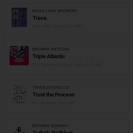
MOON LARK BREWERY
Trace.
Stout - Milk / Sweet
• 5,0% ABV
BROWAR ARTEZAN
Triple Atlantic
IPA - Triple New England / Hazy
• 6,9% ABV
TANKBUSTERS.CO
Trust the Process
IPA - American
• 6,5% ABV
BROWAR BIRBANT
Turbo% Redblast