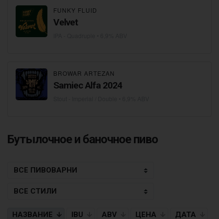
FUNKY FLUID
Velvet
IPA - Quadruple
• 6,9% ABV
BROWAR ARTEZAN
Samiec Alfa 2024
Stout - Imperial / Double
• 6,9% ABV
Бутылочное и баночное пиво
НАЗВАНИЕ
IBU
ABV
ЦЕНА
ДАТА