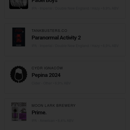
Padel Boys
IPA - Imperial / Double New England / Hazy
• 6,9% ABV
TANKBUSTERS.CO
Paranormal Activity 2
IPA - Imperial / Double New England / Hazy
• 6,9% ABV
CYDR IGNACÓW
Pepina 2024
Cider - Other
• 6,9% ABV
MOON LARK BREWERY
Prime.
IPA - American
• 6,4% ABV