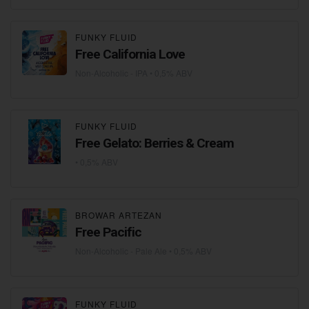
FUNKY FLUID
Free California Love
Non-Alcoholic - IPA
• 0,5% ABV
FUNKY FLUID
Free Gelato: Berries & Cream
• 0,5% ABV
BROWAR ARTEZAN
Free Pacific
Non-Alcoholic - Pale Ale
• 0,5% ABV
FUNKY FLUID