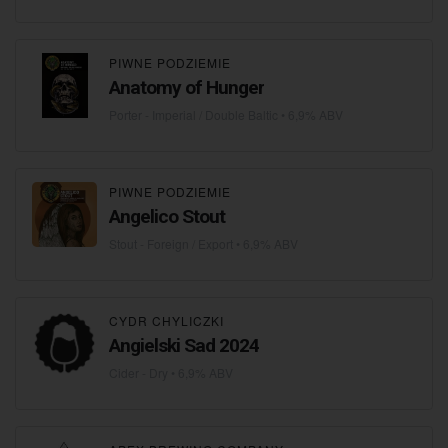
PIWNE PODZIEMIE
Anatomy of Hunger
Porter - Imperial / Double Baltic
• 6,9% ABV
PIWNE PODZIEMIE
Angelico Stout
Stout - Foreign / Export
• 6,9% ABV
CYDR CHYLICZKI
Angielski Sad 2024
Cider - Dry
• 6,9% ABV