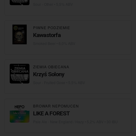
Sour - Other
• 5,5% ABV
PIWNE PODZIEMIE
Kawastorfa
Smoked Beer
• 6,0% ABV
ZIEMIA OBIECANA
Krzyś Solony
Sour - Fruited Gose
• 5,5% ABV
BROWAR NEPOMUCEN
LIKE A FOREST
Pale Ale - New England / Hazy
• 5,2% ABV • 30 IBU