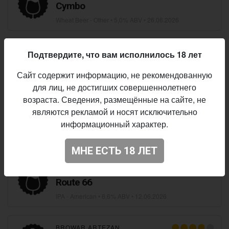
Cymbo
Wheat Beer - Other
• 5,0% ABV •
26.06.2026
MOON LARK BREWERY
×
BROWAR ARTEZAN
Подтвердите, что вам исполнилось 18 лет
Extra Hořká 12°
Сайт содержит информацию, не рекомендованную
Pilsner - Czech / Bohemian
•
24.06.2026
для лиц, не достигших совершеннолетнего
возраста. Сведения, размещённые на сайте, не
MOON LARK BREWERY
×
BROWAR ARTEZAN
являются рекламой и носят исключительно
Quill. Extra Hořká 12°
информационный характер.
Pilsner - Czech / Bohemian
• 5,1% ABV • 55 IBU •
24.06.2026
МНЕ ЕСТЬ 18 ЛЕТ
BROWAR ARTEZAN
Route 66
IPA - American
• 6,6% ABV •
12.06.2026
BROWAR ARTEZAN