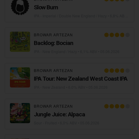
Slow Burn
IPA - Imperial / Double New England / Hazy
• 6,8% ABV •
12.0
BROWAR ARTEZAN
Backlog: Bocian
IPA - New England / Hazy
• 6,1% ABV •
05.06.2026
BROWAR ARTEZAN
IPA Tour: New Zealand West Coast IPA
IPA - New Zealand
• 6,0% ABV •
05.06.2026
BROWAR ARTEZAN
Jungle Juice: Alpaca
Sour - Fruited
• 6,0% ABV •
05.06.2026