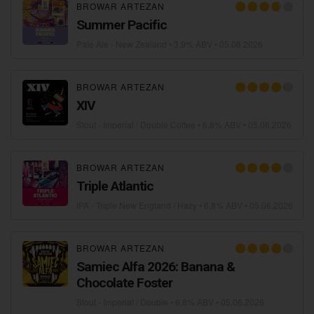
BROWAR ARTEZAN
Summer Pacific
Pale Ale - New Zealand
• 3,9% ABV •
05.06.2026
BROWAR ARTEZAN
XIV
Stout - Imperial / Double Coffee
• 6,8% ABV •
05.06.2026
BROWAR ARTEZAN
Triple Atlantic
IPA - Triple New England / Hazy
• 6,8% ABV •
05.06.2026
BROWAR ARTEZAN
Samiec Alfa 2026: Banana &
Chocolate Foster
Stout - Imperial / Double
• 6,8% ABV •
05.06.2026