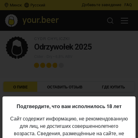
Добавьте заведение
FAQ
Минск
Русский
CYDR CHYLICZKI
Odrzywołek 2025
Cider - Dry
• 6,8% ABV
О ПИВЕ
ОСТАВИТЬ ОТЗЫВ
ГДЕ КУПИТЬ
Cydr Chyliczki
Пивоварня:
Подтвердите, что вам исполнилось 18 лет
Cider - Dry
Стиль:
Сайт содержит информацию, не рекомендованную
6,8%
Алкоголь:
для лиц, не достигших совершеннолетнего
Начало
возраста. Сведения, размещённые на сайте, не
30.06.2026
выпуска: