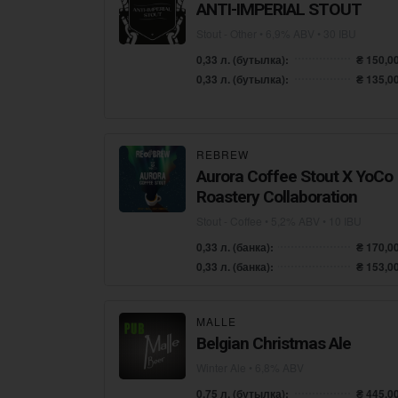
ANTI-IMPERIAL STOUT
Stout - Other
• 6,9% ABV • 30 IBU
0,33 л. (бутылка):
₴ 150,0
0,33 л. (бутылка):
₴ 135,0
REBREW
Aurora Coffee Stout X YoCo
Roastery Collaboration
Stout - Coffee
• 5,2% ABV • 10 IBU
0,33 л. (банка):
₴ 170,0
0,33 л. (банка):
₴ 153,0
MALLE
Belgian Christmas Ale
Winter Ale
• 6,8% ABV
0,75 л. (бутылка):
₴ 445,0