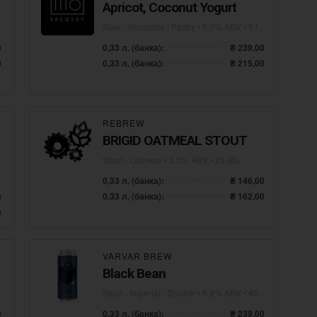
Apricot, Coconut Yogurt
Sour - Smoothie / Pastry
• 5,0% ABV • 5 IBU
0
0,33 л. (банка):
₴ 239,00
0
0,33 л. (банка):
₴ 215,00
REBREW
BRIGID OATMEAL STOUT
Stout - Oatmeal
• 5,5% ABV • 25 IBU
0,33 л. (банка):
₴ 146,00
0,33 л. (банка):
₴ 162,00
0
0
VARVAR BREW
Black Bean
Stout - Imperial / Double
• 6,9% ABV • 40 IBU
0
0,33 л. (банка):
₴ 239,00