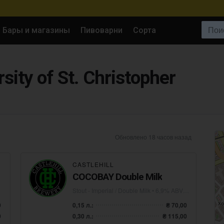
Поиск:
Бары и магазины
Пивоварни
Сорта
rsity of St. Christopher
Обновлено 18 часов назад
CASTLEHILL
COCOBAY Double Milk
Stout - Imperial / Double Milk
• 6,9% ABV • 25 IBU
0
0,15 л.:
₴ 70,00
0
0,30 л.:
₴ 115,00