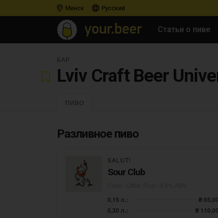
Минск
Русский
Статьи о пиве
БАР
Lviv Craft Beer Unive
ПИВО
Разливное пиво
SALUT!
Sour Club
Cider - Other Fruit
• 4,5% ABV
0,15 л.:
₴ 65,0
0,30 л.:
₴ 110,0