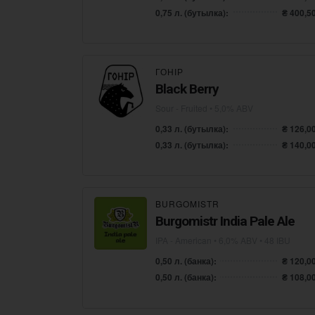
0,75 л. (бутылка):
₴ 400,5
ГОНІР
Black Berry
Sour - Fruited
• 5,0% ABV
0,33 л. (бутылка):
₴ 126,0
0,33 л. (бутылка):
₴ 140,0
BURGOMISTR
Burgomistr India Pale Ale
IPA - American
• 6,0% ABV • 48 IBU
0,50 л. (банка):
₴ 120,0
0,50 л. (банка):
₴ 108,0