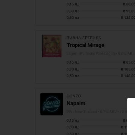
0,15 л.:
₴ 60,0
0,30 л.:
₴ 95,0
0,50 л.:
₴ 135,0
ПИВНА ЛЕГЕНДА
Tropical Mirage
Lager - IPL (India Pale Lager)
• 6,0% ABV • 40 IBU
0,15 л.:
₴ 65,0
0,30 л.:
₴ 105,0
0,50 л.:
₴ 148,0
GONZO
Napalm
IPA - New Zealand
• 5,7% ABV • 12 IBU
0,15 л.:
₴ 65,0
0,30 л.:
₴ 110,0
0,50 л.:
₴ 152,0