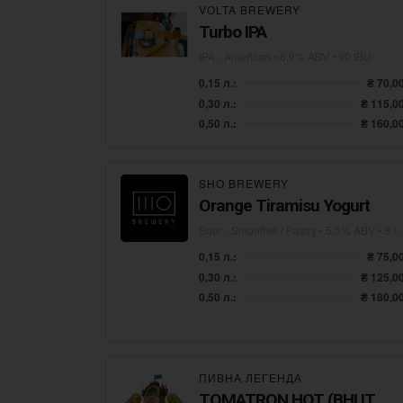
VOLTA BREWERY
Turbo IPA
IPA - American
• 6,9% ABV • 90 IBU
0,15 л.:
₴ 70,0
0,30 л.:
₴ 115,0
0,50 л.:
₴ 160,0
SHO BREWERY
Orange Tiramisu Yogurt
Sour - Smoothie / Pastry
• 5,5% ABV • 8 IBU
0,15 л.:
₴ 75,0
0,30 л.:
₴ 125,0
0,50 л.:
₴ 180,0
ПИВНА ЛЕГЕНДА
TOMATRON HOT (BHUT