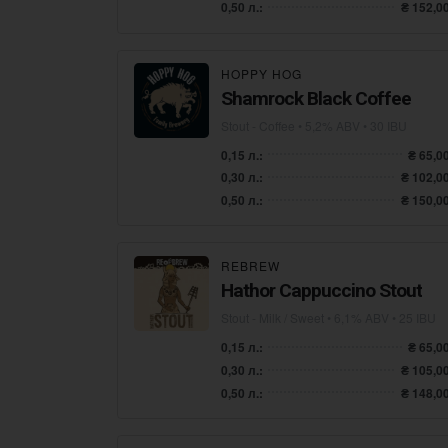
0,50 л.:
₴ 152,0
HOPPY HOG
Shamrock Black Coffee
Stout - Coffee
• 5,2% ABV • 30 IBU
0,15 л.:
₴ 65,0
0,30 л.:
₴ 102,0
0,50 л.:
₴ 150,0
REBREW
Hathor Cappuccino Stout
Stout - Milk / Sweet
• 6,1% ABV • 25 IBU
0,15 л.:
₴ 65,0
0,30 л.:
₴ 105,0
0,50 л.:
₴ 148,0