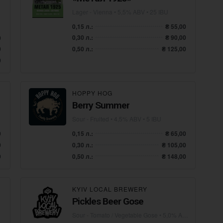
Lager - Vienna
• 5,5% ABV • 25 IBU
0,15 л.:
₴ 55,00
0,30 л.:
₴ 90,00
0
0,50 л.:
₴ 125,00
0
0
HOPPY HOG
Berry Summer
Sour - Fruited
• 4,5% ABV • 5 IBU
0
0,15 л.:
₴ 65,00
0
0,30 л.:
₴ 105,00
0
0,50 л.:
₴ 148,00
KYIV LOCAL BREWERY
Pickles Beer Gose
Sour - Tomato / Vegetable Gose
• 5,0% ABV • 5 IBU