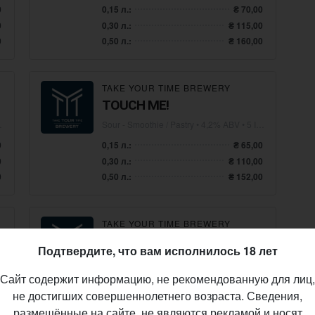
0
0,15 л.:
₴ 70,00
0
0,30 л.:
₴ 115,00
0
0,50 л.:
₴ 160,00
TAKE YOUR TIME BREWERY
TOUCH ME!
Sour - Smoothie / Pastry
• 4,2% ABV • 5 IBU
0
0,15 л.:
₴ 65,00
0
0,30 л.:
₴ 110,00
0
0,50 л.:
₴ 152,00
TAKE YOUR TIME BREWERY
CHIVAUVA
Подтвердите, что вам исполнилось 18 лет
Sour - Smoothie / Pastry
• 5,5% ABV • 6 IBU
Сайт содержит информацию, не рекомендованную для лиц,
0
0,15 л.:
₴ 65,00
не достигших совершеннолетнего возраста. Сведения,
0
0,30 л.:
₴ 105,00
размещённые на сайте, не являются рекламой и носят
0
0,50 л.:
₴ 158,00