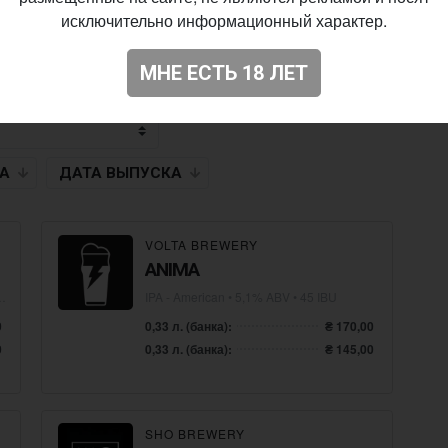
исключительно информационный характер.
МНЕ ЕСТЬ 18 ЛЕТ
НА
ДАТА
ВЫПУСКА
VOLTA BREWERY
ANIMA
IPA - American
• 5,1% ABV • 45 IBU
0
0,33 л. (банка):
₴ 170,00
0
0,33 л. (банка):
₴ 145,00
SHO BREWERY