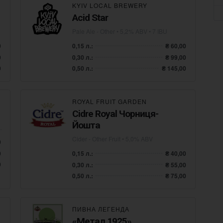
KYIV LOCAL BREWERY
Acid Star
Pale Ale - Other
• 5,2% ABV • 7 IBU
0
0,15 л.:
₴ 60,00
0
0,30 л.:
₴ 99,00
0
0,50 л.:
₴ 145,00
ROYAL FRUIT GARDEN
Cidre Royal Чорниця-
Йошта
Cider - Other Fruit
• 5,0% ABV
0
0
0,15 л.:
₴ 40,00
0
0,30 л.:
₴ 55,00
0,50 л.:
₴ 75,00
ПИВНА ЛЕГЕНДА
«Метал 1925»