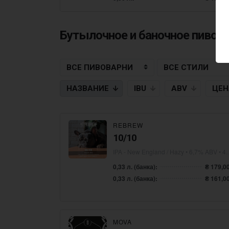
Бутылочное и баночное пиво
НАЗВАНИЕ
IBU
ABV
ЦЕ
REBREW
10/10
IPA - New England / Hazy
• 6,7% ABV • 40 IBU
0,33 л. (банка):
₴ 179,0
0,33 л. (банка):
₴ 161,0
MOVA