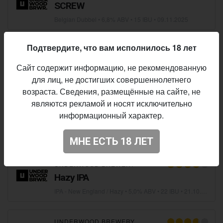
SCREW
Belgian Dubbel
• 6,8% ABV • 15 IBU •
09.11.2025
Подтвердите, что вам исполнилось 18 лет
UNDERWOOD BREWERY
90 Days
Сайт содержит информацию, не рекомендованную
Märzen
• 5,8% ABV • 18 IBU •
06.11.2025
для лиц, не достигших совершеннолетнего
возраста. Сведения, размещённые на сайте, не
являются рекламой и носят исключительно
UNDERWOOD BREWERY
информационный характер.
SOLO WAY: EREBUS
IPA - American
• 5,2% ABV • 40 IBU •
31.10.2025
МНЕ ЕСТЬ 18 ЛЕТ
UNDERWOOD BREWERY
Hazy IPA
IPA - New England / Hazy
• 5,0% ABV • 22 IBU •
21.10.2025
UNDERWOOD BREWERY