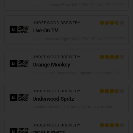
Lager - Japanese Rice
• 5,0% ABV • 20 IBU •
27.07.2026
UNDERWOOD BREWERY
Live On TV
Lager - American Light
• 4,2% ABV • 10 IBU •
28.06.2026
UNDERWOOD BREWERY
Orange Monkey
IPA - Imperial / Double New England / Hazy
• 6,8% ABV • 25 IBU •
UNDERWOOD BREWERY
Underwood Spritz
Shandy / Radler
• 6,0% ABV • 10 IBU •
19.02.2026
UNDERWOOD BREWERY
PICKLE SHOT