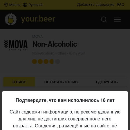
Добавьте заведение
FAQ
Минск
Русский
MOVA
Non-Alcoholic
Non-Alcoholic - Other
• 0,4% ABV
О ПИВЕ
ОСТАВИТЬ ОТЗЫВ
ГДЕ КУПИТЬ
Mova
Пивоварня:
Подтвердите, что вам исполнилось 18 лет
Non-Alcoholic - Other
Стиль:
Сайт содержит информацию, не рекомендованную
0,4%
Алкоголь:
для лиц, не достигших совершеннолетнего
Начало
возраста. Сведения, размещённые на сайте, не
14.05.2022
выпуска: