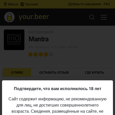
Добавьте заведение
FAQ
Минск
Русский
SHO BREWERY
Mantra
IPA - American
• 5,5% ABV • 40 IBU
О ПИВЕ
ОСТАВИТЬ ОТЗЫВ
ГДЕ КУПИТЬ
SHO Brewery
Пивоварня:
Подтвердите, что вам исполнилось 18 лет
IPA - American
Стиль:
Сайт содержит информацию, не рекомендованную
5,5%
Алкоголь:
для лиц, не достигших совершеннолетнего
40 IBU
Горечь:
возраста. Сведения, размещённые на сайте, не
Начало