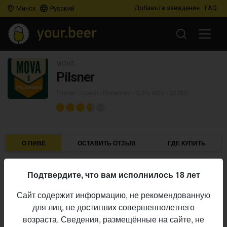
Добавьте заведение
FAQ
Минск
Русский
MOVA
Pilsner
Pilsner - Czech / Bohemian
• 5,3% ABV • 32 IBU
О ПИВЕ
ОСТАВИТЬ ОТЗЫВ
ГДЕ КУПИТЬ
Mova
Пивоварня:
Подтвердите, что вам исполнилось 18 лет
Pilsner - Czech / Bohemian
Стиль:
Сайт содержит информацию, не рекомендованную
5,3%
Алкоголь:
для лиц, не достигших совершеннолетнего
32 IBU
Горечь:
возраста. Сведения, размещённые на сайте, не
Начало