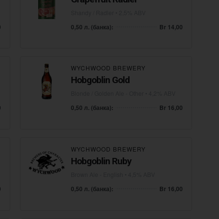
Shandy / Radler
• 2,5% ABV
0
0,50 л. (банка):
Br 14,00
WYCHWOOD BREWERY
Hobgoblin Gold
Blonde / Golden Ale - Other
• 4,2% ABV
0
0,50 л. (банка):
Br 16,00
WYCHWOOD BREWERY
Hobgoblin Ruby
Brown Ale - English
• 4,5% ABV
0
0,50 л. (банка):
Br 16,00