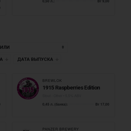
0
0,50 л.:
Br 9,00
0
НА
ДАТА
ВЫПУСКА
BREWLOK
1915 Raspberries Edition
Stout - Other
• 5,5% ABV
0
0,45 л. (банка):
Br 17,00
PANZER BREWERY