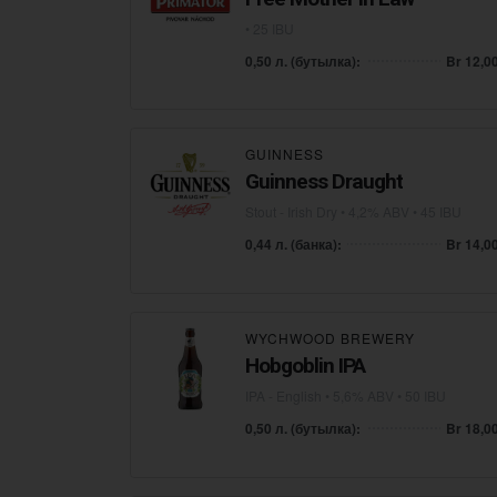
• 25 IBU
0,50 л. (бутылка):
Br 12,0
GUINNESS
Guinness Draught
Stout - Irish Dry
• 4,2% ABV • 45 IBU
0,44 л. (банка):
Br 14,0
WYCHWOOD BREWERY
Hobgoblin IPA
IPA - English
• 5,6% ABV • 50 IBU
0,50 л. (бутылка):
Br 18,0