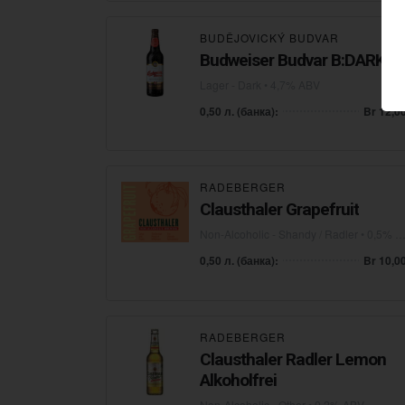
BUDĚJOVICKÝ BUDVAR
Budweiser Budvar B:DARK
Lager - Dark
• 4,7% ABV
0,50 л. (банка):
Br 12,0
RADEBERGER
Clausthaler Grapefruit
Non-Alcoholic - Shandy / Radler
• 0,5% ABV
0,50 л. (банка):
Br 10,0
RADEBERGER
Clausthaler Radler Lemon
Alkoholfrei
Non-Alcoholic - Other
• 0,2% ABV