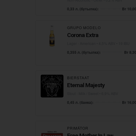
0,33 л. (бутылка):
Br 10,0
GRUPO MODELO
Corona Extra
Lager - American
• 4,5% ABV • 19 IBU
0,355 л. (бутылка):
Br 8,3
BIERSTAAT
Eternal Majesty
Stout - Milk / Sweet
• 6,9% ABV
0,45 л. (банка):
Br 16,0
PRIMÁTOR
Free Mother In Law