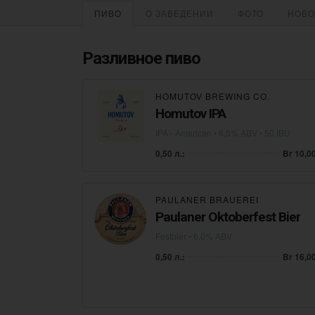
ПИВО
О ЗАВЕДЕНИИ
ФОТО
НОВО
Разливное пиво
HOMUTOV BREWING CO.
Homutov IPA
IPA - American
• 6,5% ABV • 50 IBU
0,50 л.:
Br 10,0
PAULANER BRAUEREI
Paulaner Oktoberfest Bier
Festbier
• 6,0% ABV
0,50 л.:
Br 16,0