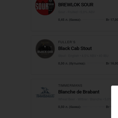
BREWLOK SOUR
Sour - Fruited
• 5,0% ABV
0,45 л. (банка):
Br 17,0
FULLER’S
Black Cab Stout
Stout - English
• 4,5% ABV • 40 IBU
0,50 л. (бутылка):
Br 16,0
TIMMERMANS
Blanche de Brabant
Wheat Beer - Witbier / Blanche
• 5,0% AB
0,50 л. (банка):
Br 12,0