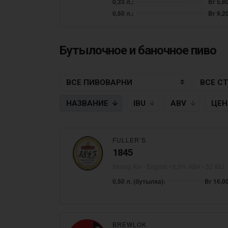
0,33 л.:
Br 5,8
0,50 л.:
Br 9,2
Бутылочное и баночное пиво
НАЗВАНИЕ
IBU
ABV
ЦЕ
FULLER’S
1845
Strong Ale - English
• 6,3% ABV • 52 IBU
0,50 л. (бутылка):
Br 16,0
BREWLOK