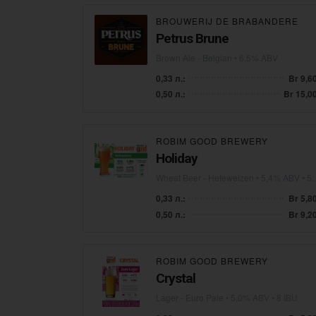
BROUWERIJ DE BRABANDERE
Petrus Brune
Brown Ale - Belgian
• 6,5% ABV
0,33 л.:
Br 9,6
0,50 л.:
Br 15,0
ROBIM GOOD BREWERY
Holiday
Wheat Beer - Hefeweizen
• 5,4% ABV • 5 IBU
0,33 л.:
Br 5,8
0,50 л.:
Br 9,2
ROBIM GOOD BREWERY
Crystal
Lager - Euro Pale
• 5,0% ABV • 8 IBU