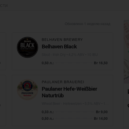
СТИ
Обновлено 1 неделю назад
BELHAVEN BREWERY
Belhaven Black
Stout - Irish Dry
• 4,2% ABV • 10 IBU
0
0,50 л.:
Br 16,50
PAULANER BRAUEREI
Paulaner Hefe-Weißbier
Naturtrüb
Wheat Beer - Hefeweizen
• 5,5% ABV • 12 IBU
0
0,33 л.:
Br 9,00
0,50 л.:
Br 14,00