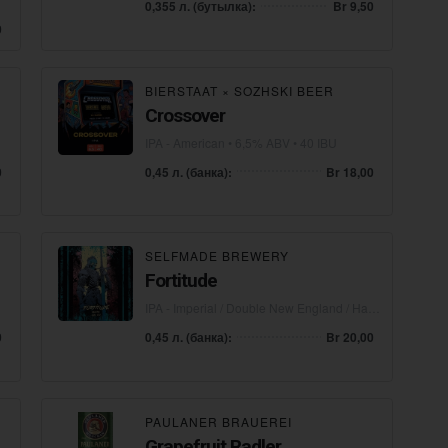
0,355 л. (бутылка):
Br 9,50
0
BIERSTAAT
×
SOZHSKI BEER
Crossover
IPA - American
• 6,5% ABV • 40 IBU
0
0,45 л. (банка):
Br 18,00
SELFMADE BREWERY
Fortitude
IPA - Imperial / Double New England / Hazy
• 6,9% ABV 
0
0,45 л. (банка):
Br 20,00
PAULANER BRAUEREI
Grapefruit Radler