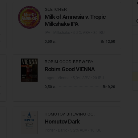
GLETCHER
Milk of Amnesia v. Tropic
Milkshake IPA
IPA - Milkshake
• 5,2% ABV • 35 IBU
0
0
0,50 л.:
Br 12,50
ROBIM GOOD BREWERY
Robim Good VIENNA
Lager - Vienna
• 5,0% ABV • 20 IBU
0
0,50 л.:
Br 9,20
0
HOMUTOV BREWING CO.
Homutov Dark
Porter - Baltic
• 5,2% ABV • 10 IBU