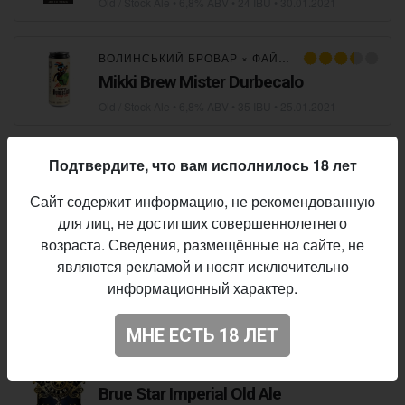
Old / Stock Ale
• 6,8% ABV • 24 IBU •
30.01.2021
ВОЛИНСЬКИЙ БРОВАР
×
ФАЙНЕ (LEMBERGER)
Mikki Brew Mister Durbecalo
Old / Stock Ale
• 6,8% ABV • 35 IBU •
25.01.2021
CA' DEL BRADO
Подтвердите, что вам исполнилось 18 лет
Cerbero Purple Label
Сайт содержит информацию, не рекомендованную
Old / Stock Ale
• 6,8% ABV • 50 IBU •
20.01.2021
для лиц, не достигших совершеннолетнего
возраста. Сведения, размещённые на сайте, не
являются рекламой и носят исключительно
CA' DEL BRADO
информационный характер.
Cerbero Green Label
Old / Stock Ale
• 6,8% ABV • 50 IBU •
11.11.2020
МНЕ ЕСТЬ 18 ЛЕТ
INFINITUM BREWING
Brue Star Imperial Old Ale