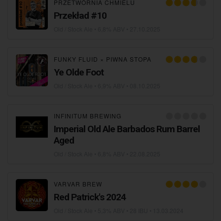
PRZETWÓRNIA CHMIELU
Przekład #10
Old / Stock Ale
• 6,8% ABV •
27.10.2025
FUNKY FLUID
×
PIWNA STOPA
Ye Olde Foot
Old / Stock Ale
• 6,9% ABV •
08.10.2025
INFINITUM BREWING
Imperial Old Ale Barbados Rum Barrel
Aged
Old / Stock Ale
• 6,8% ABV •
22.08.2025
VARVAR BREW
Red Patrick's 2024
Old / Stock Ale
• 5,3% ABV • 28 IBU •
13.03.2024