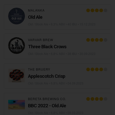
MALANKA
Old Ale
Old / Stock Ale
• 6,3% ABV • 40 IBU •
15.12.2023
VARVAR BREW
Three Black Crows
Old / Stock Ale
• 6,8% ABV • 38 IBU •
30.09.2023
THE BRUERY
Applescotch Crisp
Old / Stock Ale
• 6,8% ABV •
04.09.2023
BERETA BREWING CO.
BBC 2022 - Old Ale
Old / Stock Ale
• 6,8% ABV •
09.03.2023