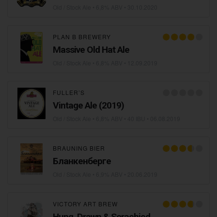
Old / Stock Ale
• 6,8% ABV •
30.10.2020
PLAN B BREWERY
Massive Old Hat Ale
Old / Stock Ale
• 6,8% ABV •
12.09.2019
FULLER’S
Vintage Ale (2019)
Old / Stock Ale
• 6,8% ABV • 40 IBU •
06.08.2019
BRAUNING BIER
Бланкенберге
Old / Stock Ale
• 6,9% ABV •
20.06.2019
VICTORY ART BREW
Hung, Drawn & Sorachied