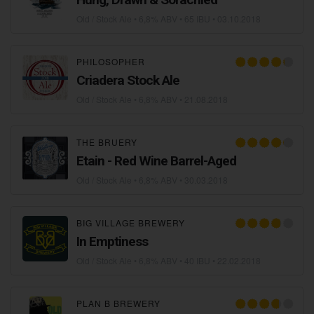
Old / Stock Ale
• 6,8% ABV • 65 IBU •
03.10.2018
PHILOSOPHER
Criadera Stock Ale
Old / Stock Ale
• 6,8% ABV •
21.08.2018
THE BRUERY
Etain - Red Wine Barrel-Aged
Old / Stock Ale
• 6,8% ABV •
30.03.2018
BIG VILLAGE BREWERY
In Emptiness
Old / Stock Ale
• 6,8% ABV • 40 IBU •
22.02.2018
PLAN B BREWERY