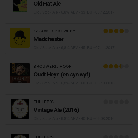
Old Hat Ale
Old / Stock Ale
• 6,8% ABV • 33 IBU •
06.12.2017
ZAGOVOR BREWERY
Madchester
Old / Stock Ale
• 6,8% ABV • 45 IBU •
07.11.2017
BROUWERIJ HOOP
Oudt Heyn (en syn wyf)
Old / Stock Ale
• 6,8% ABV • 60 IBU •
06.10.2016
FULLER’S
Vintage Ale (2016)
Old / Stock Ale
• 6,8% ABV • 40 IBU •
09.08.2016
FULLER’S