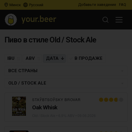
Добавьте заведение
FAQ
Минск
Русский
Пиво в стиле Old / Stock Ale
IBU
ABV
ДАТА
В ПРОДАЖЕ
ВСЕ СТРАНЫ
OLD / STOCK ALE
STAЎBTSOЎSKY BROVAR
Oak Whisk
Old / Stock Ale
• 6,9% ABV •
09.06.2026