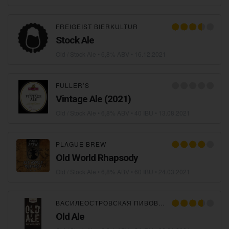
FREIGEIST BIERKULTUR
Stock Ale
Old / Stock Ale
• 6,8% ABV •
16.12.2021
FULLER’S
Vintage Ale (2021)
Old / Stock Ale
• 6,8% ABV • 40 IBU •
13.08.2021
PLAGUE BREW
Old World Rhapsody
Old / Stock Ale
• 6,8% ABV • 60 IBU •
24.03.2021
ВАСИЛЕОСТРОВСКАЯ ПИВОВАРНЯ
Old Ale