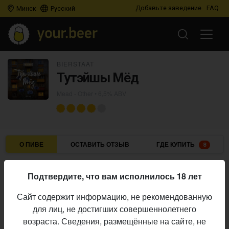
Добавьте заведение
FAQ
Минск
Русский
BIERSTAAT
Тутэйшы Мёд
Mead - Other
• 6,5% ABV
О ПИВЕ
ОСТАВИТЬ ОТЗЫВ
ГДЕ КУПИТЬ
8
Bierstaat
Пивоварня:
Подтвердите, что вам исполнилось 18 лет
Mead - Other
Стиль:
Сайт содержит информацию, не рекомендованную
6,5%
Алкоголь:
для лиц, не достигших совершеннолетнего
Начало
возраста. Сведения, размещённые на сайте, не
02.06.2025
выпуска: