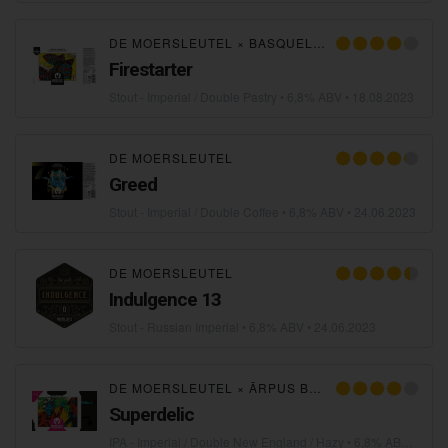
DE MOERSLEUTEL
×
BASQUELAND BREWING
Firestarter
Stout - Imperial / Double Pastry
• 6,8% ABV •
18.08.2023
DE MOERSLEUTEL
Greed
Stout - Imperial / Double Coffee
• 6,8% ABV •
24.06.2023
DE MOERSLEUTEL
Indulgence 13
Stout - Russian Imperial
• 6,8% ABV •
24.06.2023
DE MOERSLEUTEL
×
ĀRPUS BREWING CO.
Superdelic
IPA - Imperial / Double New England / Hazy
• 6,8% ABV •
18.0