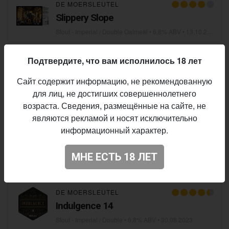
DE MOERSLEUTEL
Slippery Slope
Stout - Imperial / Double Oatmeal
• 6,8% ABV •
13.10.2023
Подтвердите, что вам исполнилось 18 лет
DE MOERSLEUTEL
×
VAULT CITY BREWING
Cosmic Wonder Bird
Сайт содержит информацию, не рекомендованную
Stout - Imperial / Double Pastry
• 6,8% ABV •
13.10.2023
для лиц, не достигших совершеннолетнего
возраста. Сведения, размещённые на сайте, не
являются рекламой и носят исключительно
DE MOERSLEUTEL
информационный характер.
Lucky Tonka With Vanilla & Coffee
Imperial Stout
МНЕ ЕСТЬ 18 ЛЕТ
Stout - Imperial / Double
• 6,8% ABV •
30.08.2023
DE MOERSLEUTEL
Indulgence 14
Stout - Imperial / Double
• 6,8% ABV •
30.08.2023