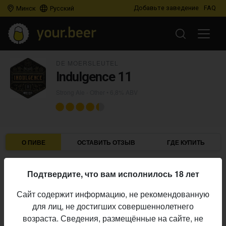
Добавьте заведение
FAQ
Минск
Русский
DE MOERSLEUTEL
Indulgence 11
Strong Ale - Other
• 6,8% ABV
О ПИВЕ
ОСТАВИТЬ ОТЗЫВ
ГДЕ КУПИТЬ
De Moersleutel
Пивоварня:
Подтвердите, что вам исполнилось 18 лет
Strong Ale - Other
Стиль:
Сайт содержит информацию, не рекомендованную
6,8%
Алкоголь:
для лиц, не достигших совершеннолетнего
Начало
возраста. Сведения, размещённые на сайте, не
18.02.2023
выпуска: