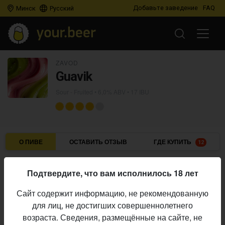
Добавьте заведение
FAQ
Минск
Русский
ZAVOD
Guavik
Sour - Fruited
• 6,0% ABV • 17 IBU
О ПИВЕ
ОСТАВИТЬ ОТЗЫВ
ГДЕ КУПИТЬ
12
Zavod
Пивоварня:
Подтвердите, что вам исполнилось 18 лет
Sour - Fruited
Стиль:
Сайт содержит информацию, не рекомендованную
6,0%
Алкоголь:
для лиц, не достигших совершеннолетнего
17 IBU
Горечь:
возраста. Сведения, размещённые на сайте, не
Начало