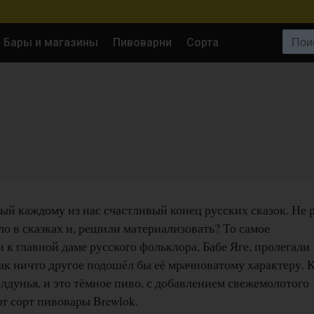
Поиск:
Бары и магазины
Пивоварни
Сорта
ый каждому из нас счастливый конец русских сказок. Не р
ло в сказках и, решили материализовать? То самое
 к главной даме русского фольклора, Бабе Яге, пролегали
ак ничто другое подошёл бы её мрачноватому характеру. 
лдунья, и это тёмное пиво, с добавлением свежемолотого
т сорт пивовары Brewlok.