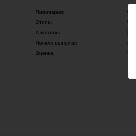
Bre
Пивоварня:
Stou
Стиль:
6,0
Алкоголь:
03.
Начало выпуска:
3.7
Оценка: