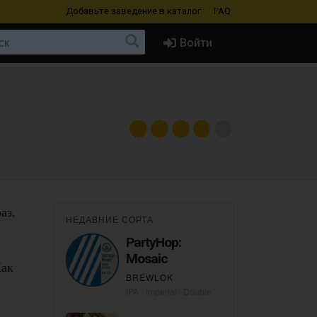
Добавьте заведение
в каталог
FAQ
Войти
аз,
НЕДАВНИЕ СОРТА
PartyHop:
Mosaic
Как
BREWLOK
IPA - Imperial / Double