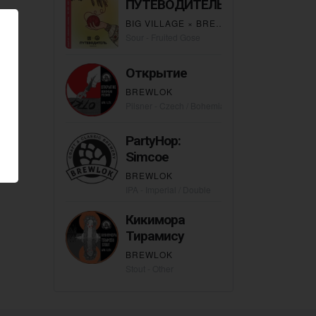
ПУТЕВОДИТЕЛЬ
BIG VILLAGE
×
BREWLOK
Sour - Fruited Gose
Открытие
BREWLOK
Pilsner - Czech / Bohemian
PartyHop:
Simcoe
BREWLOK
IPA - Imperial / Double
Кикимора
Тирамису
BREWLOK
Stout - Other