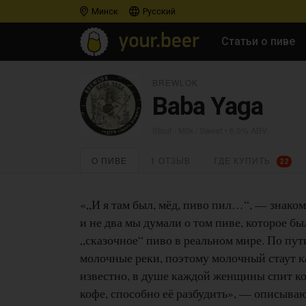
Минск
Русский
Статьи о пиве
BREWLOK
Baba Yaga
Stout - Milk / Sweet
• 6,0% ABV
О ПИВЕ
1 ОТЗЫВ
ГДЕ КУПИТЬ
22
«„И я там был, мёд, пиво пил…“, — знаком
и не два мы думали о том пиве, которое бы
„сказочное“ пиво в реальном мире. По пути
молочные реки, поэтому молочный стаут к
известно, в душе каждой женщины спит ко
кофе, способно её разбудить», — описываю