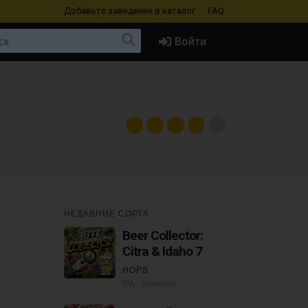
Добавьте заведение
в каталог
FAQ
Войти
НЕДАВНИЕ СОРТА
Beer Collector:
Citra & Idaho 7
HOPS
IPA - American