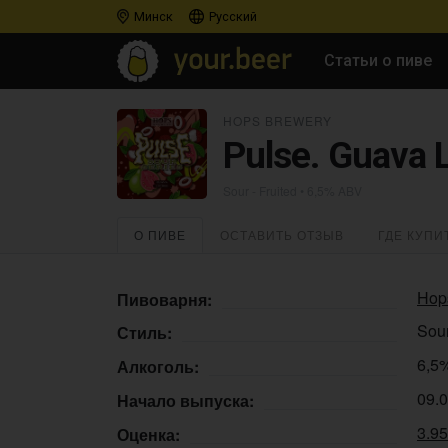
Минск
Русский
Статьи о пиве
HOPS BREWERY
Pulse. Guava 
Sour - Fruited
• 6,5% ABV
О ПИВЕ
ОСТАВИТЬ ОТЗЫВ
ГДЕ КУПИ
Hop
Пивоварня:
Sour
Стиль:
6,5
Алкоголь:
09.
Начало выпуска:
3.9
Оценка: