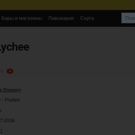
Поиск:
Бары и магазины
Пивоварни
Сорта
Lychee
ТЬ
8
s Brewery
 - Fruited
%
07.2026
51