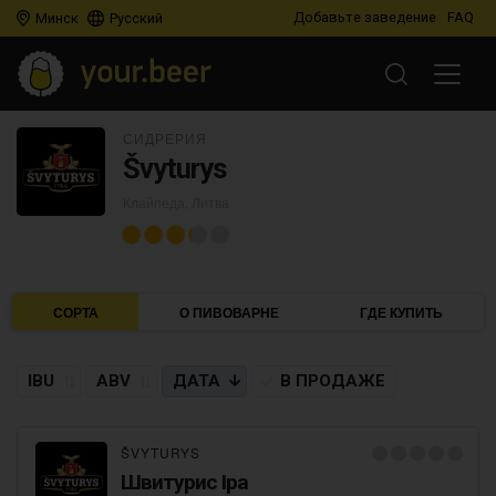
Добавьте заведение
FAQ
Минск
Русский
СИДРЕРИЯ
Švyturys
Клайпеда, Литва
СОРТА
О ПИВОВАРНЕ
ГДЕ КУПИТЬ
IBU
ABV
ДАТА
В ПРОДАЖЕ
ŠVYTURYS
Швитурис Ipa