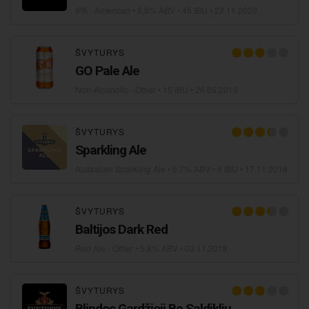
IPA - American
• 5,5% ABV • 45 IBU •
22.11.2020
ŠVYTURYS
GO Pale Ale
Non-Alcoholic - Other
• 15 IBU •
26.05.2019
ŠVYTURYS
Sparkling Ale
Australian Sparkling Ale
• 5,7% ABV • 8 IBU •
17.11.2018
ŠVYTURYS
Baltijos Dark Red
Red Ale - Other
• 5,8% ABV •
03.11.2018
ŠVYTURYS
Blindos Gardžioji Be Saldiklių