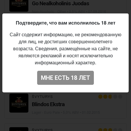
Go Nealkoholinis Juodas
Non-Alcoholic - Other
• 0,5% ABV •
07.09.2016
Подтвердите, что вам исполнилось 18 лет
ŠVYTURYS
Сайт содержит информацию, не рекомендованную
Go Nealkoholinis Baltas
для лиц, не достигших совершеннолетнего
Non-Alcoholic - Other
• 0,5% ABV •
13.09.2015
возраста. Сведения, размещённые на сайте, не
являются рекламой и носят исключительно
информационный характер.
ŠVYTURYS
Juodas
МНЕ ЕСТЬ 18 ЛЕТ
Stout - Other
• 4,5% ABV •
21.05.2015
ŠVYTURYS
Blindos Ekstra
Lager - Euro Pale
• 5,0% ABV •
01.02.2015
ŠVYTURYS