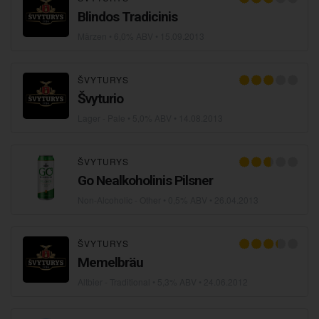
Blindos Tradicinis
Märzen
• 6,0% ABV •
15.09.2013
ŠVYTURYS
Švyturio
Lager - Pale
• 5,0% ABV •
14.08.2013
ŠVYTURYS
Go Nealkoholinis Pilsner
Non-Alcoholic - Other
• 0,5% ABV •
26.04.2013
ŠVYTURYS
Memelbräu
Altbier - Traditional
• 5,3% ABV •
24.06.2012