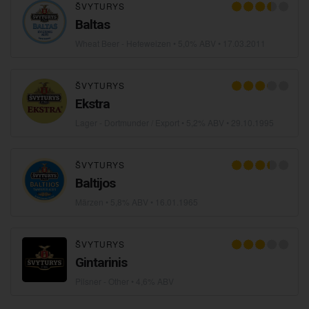
ŠVYTURYS
Baltas
Wheat Beer - Hefeweizen
• 5,0% ABV •
17.03.2011
ŠVYTURYS
Ekstra
Lager - Dortmunder / Export
• 5,2% ABV •
29.10.1995
ŠVYTURYS
Baltijos
Märzen
• 5,8% ABV •
16.01.1965
ŠVYTURYS
Gintarinis
Pilsner - Other
• 4,6% ABV