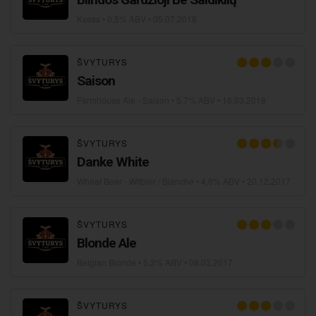
Kvass
• 0,5% ABV •
05.07.2018
ŠVYTURYS
Saison
Farmhouse Ale - Saison
• 5,7% ABV •
16.03.2018
ŠVYTURYS
Danke White
Wheat Beer - Witbier / Blanche
• 4,9% ABV •
20.12.2017
ŠVYTURYS
Blonde Ale
Belgian Blonde
• 5,3% ABV •
08.03.2017
ŠVYTURYS