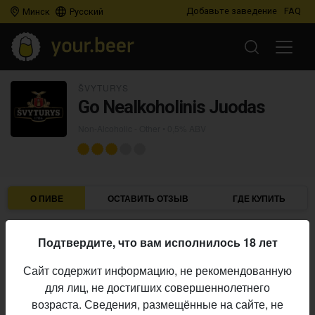
Добавьте заведение
FAQ
Минск
Русский
ŠVYTURYS
Go Nealkoholinis Juodas
Non-Alcoholic - Other
• 0,5% ABV
О ПИВЕ
ОСТАВИТЬ ОТЗЫВ
ГДЕ КУПИТЬ
Švyturys
Пивоварня:
Подтвердите, что вам исполнилось 18 лет
Non-Alcoholic - Other
Стиль:
Сайт содержит информацию, не рекомендованную
0,5%
Алкоголь:
для лиц, не достигших совершеннолетнего
Simcoe, East Kent Golding
Хмель:
возраста. Сведения, размещённые на сайте, не
Начало